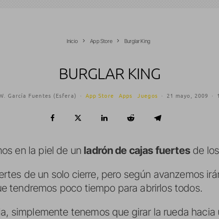
Inicio
App Store
Burglar King
BURGLAR KING
W. García Fuentes (Esfera)
·
App Store
Apps
Juegos
·
21 mayo, 2009
·
s en la piel de un
ladrón de cajas fuertes
de los
tes de un solo cierre, pero según avanzemos irá
 que tendremos poco tiempo para abrirlos todos.
la, simplemente tenemos que girar la rueda hacia 