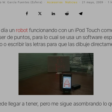
o W. García Fuentes (Esfera)
·
Accesorios
Noticias
·
21 mayo, 2009
·
1 
 día un
robot
funcionando con un iPod Touch como
er de puntos, para lo cual se usa un software esp
 o escribir las letras para que las dibuje directam
uede llegar a tener, pero me sigue asombrando lo 