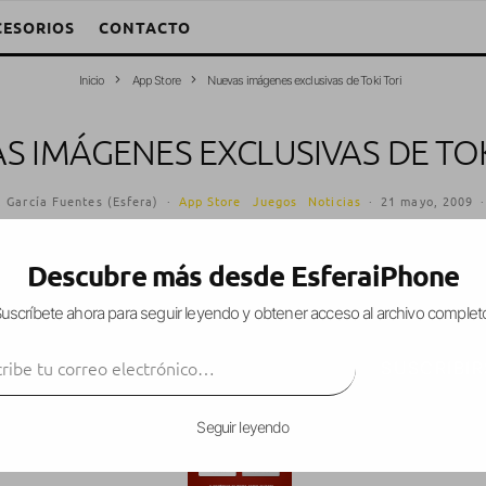
CESORIOS
CONTACTO
Inicio
App Store
Nuevas imágenes exclusivas de Toki Tori
S IMÁGENES EXCLUSIVAS DE TOK
 García Fuentes (Esfera)
·
App Store
Juegos
Noticias
·
21 mayo, 2009
·
Descubre más desde EsferaiPhone
uscríbete ahora para seguir leyendo y obtener acceso al archivo complet
en la App Store
Toki Tori
, uno de los juegos más e
ibe tu correo electrónico…
 algunas imágenes nuevas del juego.
SUSCRIBIR
Seguir leyendo