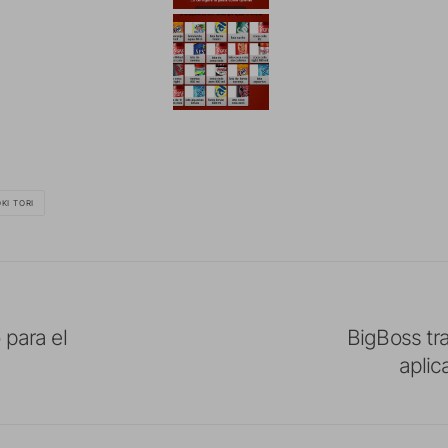
KI TORI
 para el
BigBoss tr
aplic