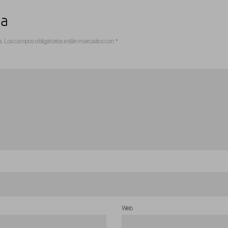
ta
a.
Los campos obligatorios están marcados con
*
Web