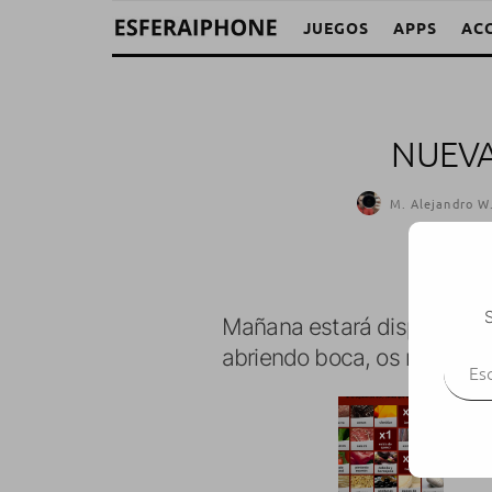
JUEGOS
APPS
AC
NUEVA
M. Alejandro W.
S
Mañana estará disponible 
Escr
abriendo boca, os muestro