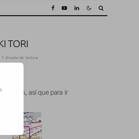
I TORI
1 Minuto de lectura
o.
sperados, así que para ir
SE