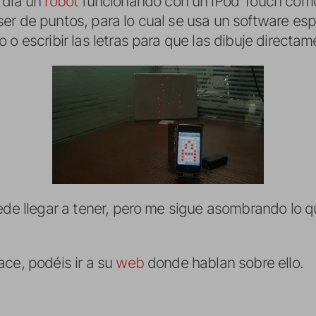
 día un
robot
funcionando con un iPod Touch como
er de puntos, para lo cual se usa un software esp
 o escribir las letras para que las dibuje directam
uede llegar a tener, pero me sigue asombrando lo 
ace, podéis ir a su
web
donde hablan sobre ello.