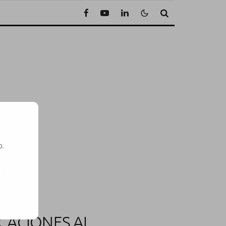
o.
SE
CACIONES AL