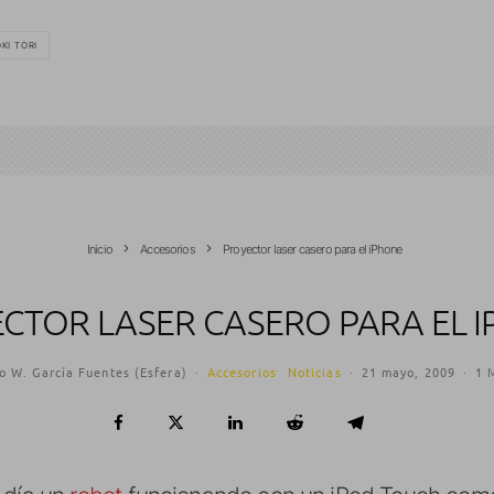
KI TORI
Inicio
Accesorios
Proyector laser casero para el iPhone
CTOR LASER CASERO PARA EL 
o W. García Fuentes (Esfera)
·
Accesorios
Noticias
·
21 mayo, 2009
·
1 