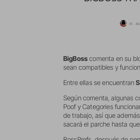
M. Al
BigBoss
comenta en su blo
sean compatibles y funcio
Entre ellas se encuentran
S
Según comenta, algunas co
Poof y Categories funciona
de trabajo, así que además
sacará el parche hasta que e
BossPrefs, después de pens