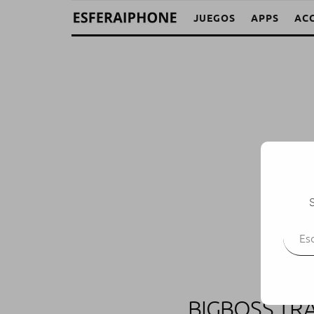
JUEGOS
APPS
AC
S
Escr
BIGBOSS TR