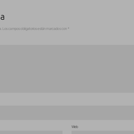
ta
a.
Los campos obligatorios están marcados con
*
Web