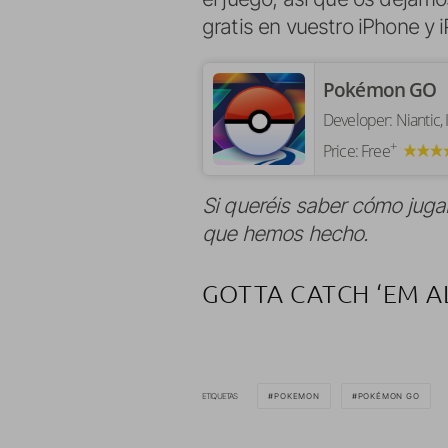
gratis en vuestro iPhone y 
‎Pokémon GO
Developer:
Niantic, 
+
Price:
Free
Si queréis saber cómo juga
que hemos hecho.
GOTTA CATCH ‘EM A
ETIQUETAS
POKEMON
POKÉMON GO