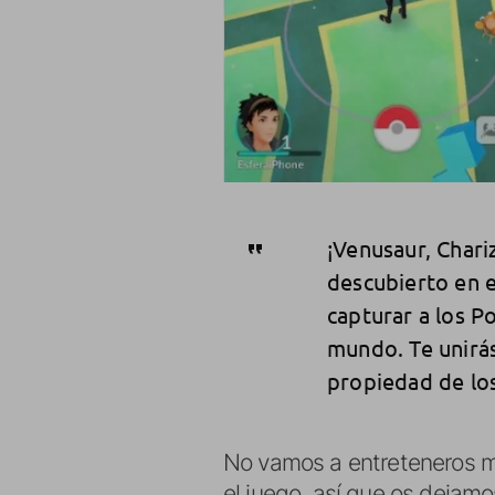
¡Venusaur, Chari
descubierto en e
capturar a los P
mundo. Te unirás
propiedad de lo
No vamos a entreteneros m
el juego, así que os dejamo