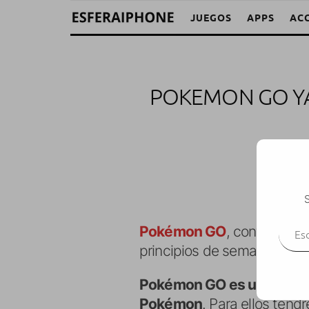
JUEGOS
APPS
AC
POKEMON GO YA
M. A
S
Escr
Pokémon GO
, continúa su
principios de semana, por fin
Pokémon GO es un juego q
Pokémon
. Para ellos ten