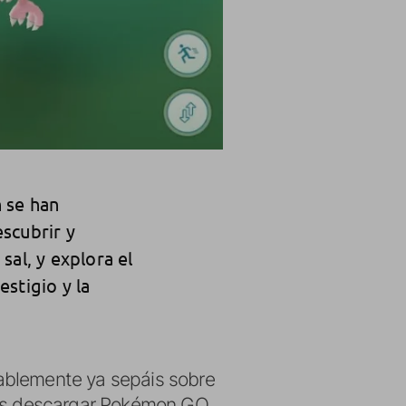
 se han
scubrir y
sal, y explora el
stigio y la
ablemente ya sepáis sobre
is descargar Pokémon GO