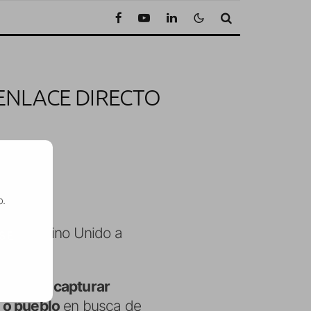
ENLACE DIRECTO
de lectura
o.
ania y Reino Unido a
SE
jetivo de
capturar
 o pueblo
en busca de