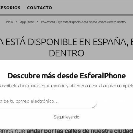
CESORIOS
CONTACTO
Inicio
App Store
Pokemon GO ya está disponible en España, enlace directo dentro
 ESTÁ DISPONIBLE EN ESPAÑA, 
DENTRO
lejandro W. García Fuentes (Esfera)
·
Juegos
·
15 julio, 2016
·
1 Minuto 
Descubre más desde EsferaiPhone
uscríbete ahora para seguir leyendo y obtener acceso al archivo complet
ibe tu correo electrónico…
 conquista por tierras Europeas, así que tras Alem
SUSCRIBIR
 ha llegado a Italia, Portugal y ¡
España
!
Seguir leyendo
ue ha de ser jugado en el mundo real
con el ob
dremos que
andar por las calles de nuestra
ciudad