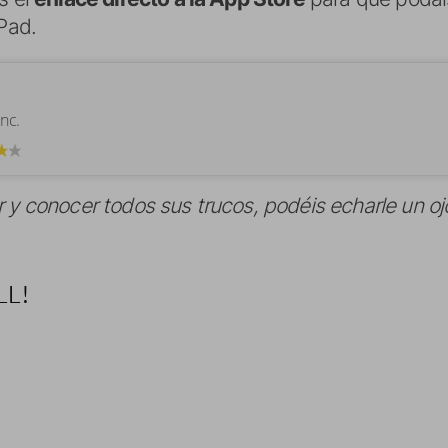
iPad.
Inc.
r y conocer todos sus trucos, podéis echarle un oj
LL!