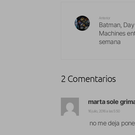
Anterior
Batman, Day 
Machines ent
semana
2 Comentarios
marta sole grim
16 julio, 2016 a las 5:50
no me deja pon