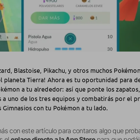
zard, Blastoise, Pikachu, y otros muchos Pokémon
l planeta Tierra! Ahora es tu oportunidad para de
okémon a tu alrededor: así que ponte los zapatos, 
 a uno de los tres equipos y combatirás por el pre
s Gimnasios con tu Pokémon a tu lado.
ás con este artículo para contaros algo que prob
s el
enlace directo a la App Store
para que podá