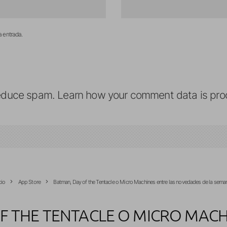
a entrada.
reduce spam.
Learn how your comment data is pro
cio
App Store
Batman, Day of the Tentacle o Micro Machines entre las novedades de la sema
F THE TENTACLE O MICRO MACH