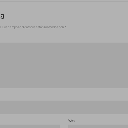
ta
a.
Los campos obligatorios están marcados con
*
Web