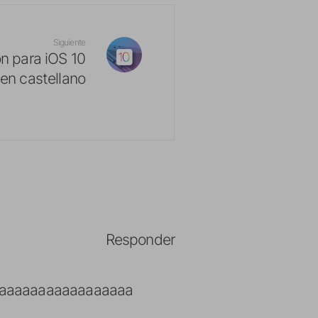
Siguiente
n para iOS 10
y en castellano
Responder
daaaaaaaaaaaaaaaaaa