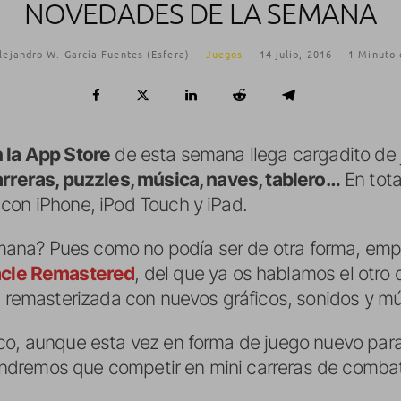
NOVEDADES DE LA SEMANA
lejandro W. García Fuentes (Esfera)
·
Juegos
·
14 julio, 2016
·
1 Minuto 
 la App Store
de esta semana llega cargadito de 
arreras, puzzles, música, naves, tablero…
En tota
con iPhone, iPod Touch y iPad.
ana? Pues como no podía ser de otra forma, emp
acle Remastered
, del que ya os hablamos el otro 
n remasterizada con nuevos gráficos, sonidos y mú
co, aunque esta vez en forma de juego nuevo para 
ndremos que competir en mini carreras de combat