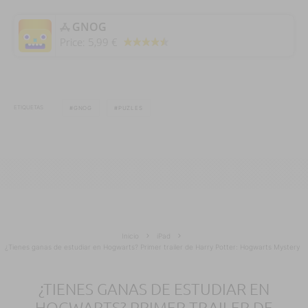
‎GNOG
Price:
5,99 €
ETIQUETAS
GNOG
PUZLES
Inicio
iPad
¿Tienes ganas de estudiar en Hogwarts? Primer trailer de Harry Potter: Hogwarts Mystery
¿TIENES GANAS DE ESTUDIAR EN
HOGWARTS? PRIMER TRAILER DE