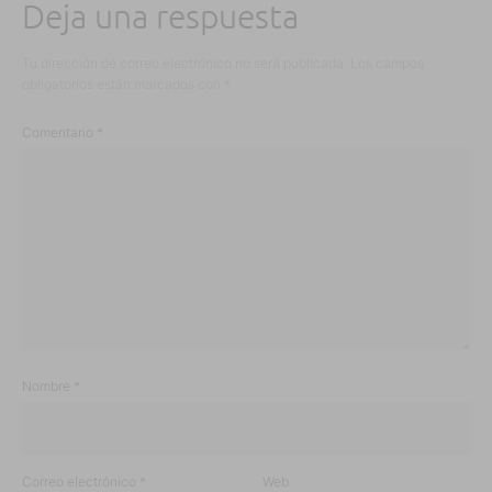
Deja una respuesta
Tu dirección de correo electrónico no será publicada.
Los campos
obligatorios están marcados con
*
Comentario
*
Nombre
*
Correo electrónico
*
Web