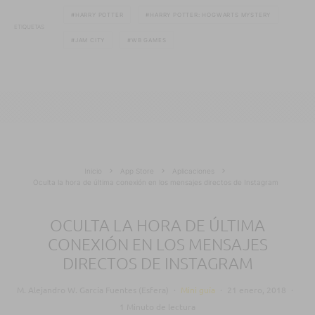
HARRY POTTER
HARRY POTTER: HOGWARTS MYSTERY
ETIQUETAS
JAM CITY
WB GAMES
Inicio
App Store
Aplicaciones
Oculta la hora de última conexión en los mensajes directos de Instagram
OCULTA LA HORA DE ÚLTIMA
CONEXIÓN EN LOS MENSAJES
DIRECTOS DE INSTAGRAM
M. Alejandro W. García Fuentes (Esfera)
·
Mini guía
·
21 enero, 2018
·
1 Minuto de lectura