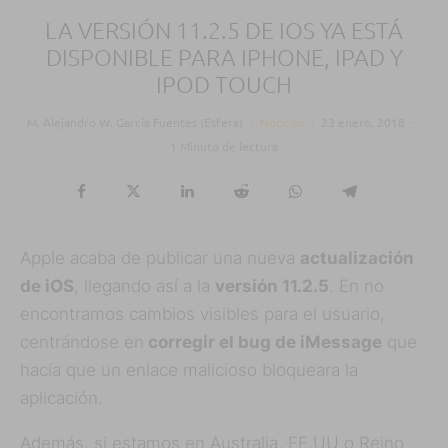
LA VERSIÓN 11.2.5 DE IOS YA ESTÁ
DISPONIBLE PARA IPHONE, IPAD Y
IPOD TOUCH
M. Alejandro W. García Fuentes (Esfera)
·
Noticias
·
23 enero, 2018
·
1 Minuto de lectura
Apple acaba de publicar una nueva
actualización
de iOS
, llegando así a la
versión 11.2.5
. En no
encontramos cambios visibles para el usuario,
centrándose en
corregir el bug de iMessage
que
hacía que un enlace malicioso bloqueara la
aplicación.
Además, si estamos en Australia, EE.UU o Reino