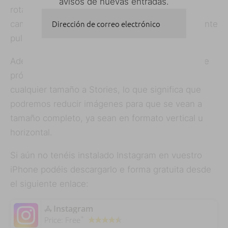
avisos de nuevas entradas.
rotarlo o incluso aplicar un modo espejo para
Dirección de correo electrónico
cambiar la dirección hacia la que mira, simplemente
pulsando sobre él.
SUSCRIBIRSE
Además, la gente de
Instagram ha anunciado
que
próximamente se podrán subir imágenes de
cualquier tamaño a Stories, lo que significa que
podremos reducir imágenes para que se vean a
tamaño completo, ya sean en formato vertical u
horizontal.
Si aún no tenéis instalado Instagram en vuestro
iPhone podéis descargarlo e forma gratuita desde
el siguiente enlace:
‎Instagram
+
Price:
Free