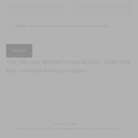
Recibir un correo electrónico con cada nueva entrada.
This site uses Akismet to reduce spam.
Learn how
your comment data is processed.
Inicio
iPad
La versión 11.2.5 de iOS ya está disponible para iPhone, iPad y iPod Touch