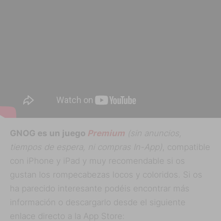
GNOG es un juego
Premium
(sin anuncios,
tiempos de espera, ni compras In-App)
, compatible
con iPhone y iPad y muy recomendable si os
gustan los rompecabezas locos y coloridos. Si os
ha parecido interesante podéis encontrar más
información o descargarlo desde el siguiente
enlace directo a la App Store: