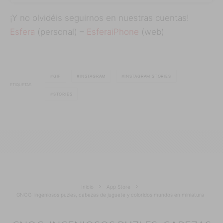
¡Y no olvidéis seguirnos en nuestras cuentas!
Esfera
(personal) –
EsferaiPhone
(web)
GIF
INSTAGRAM
INSTAGRAM STORIES
ETIQUETAS
STORIES
Inicio
App Store
GNOG: ingeniosos puzles, cabezas de juguete y coloridos mundos en miniatura