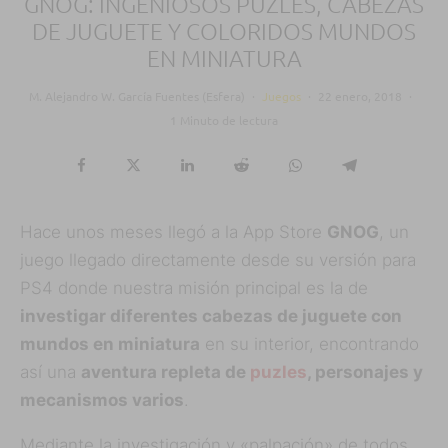
GNOG: INGENIOSOS PUZLES, CABEZAS
DE JUGUETE Y COLORIDOS MUNDOS
EN MINIATURA
M. Alejandro W. García Fuentes (Esfera)
·
Juegos
·
22 enero, 2018
·
1 Minuto de lectura
Hace unos meses llegó a la App Store
GNOG
, un
juego llegado directamente desde su versión para
PS4 donde nuestra misión principal es la de
investigar diferentes cabezas de juguete con
mundos en miniatura
en su interior, encontrando
así una
aventura repleta de
puzles
, personajes y
mecanismos varios
.
Mediante la investigación y «palpación» de todos