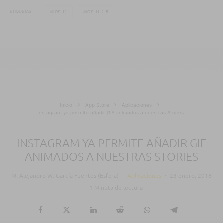
ETIQUETAS
IOS 11
IOS 11.2.5
Inicio
App Store
Aplicaciones
Instagram ya permite añadir GIF animados a nuestras Stories
INSTAGRAM YA PERMITE AÑADIR GIF
ANIMADOS A NUESTRAS STORIES
M. Alejandro W. García Fuentes (Esfera)
·
Aplicaciones
·
23 enero, 2018
·
1 Minuto de lectura