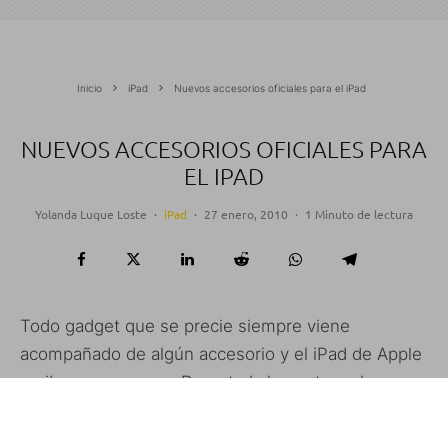
Inicio
iPad
Nuevos accesorios oficiales para el iPad
NUEVOS ACCESORIOS OFICIALES PARA
EL IPAD
Yolanda Luque Loste
·
iPad
·
27 enero, 2010
·
1 Minuto de lectura
Todo gadget que se precie siempre viene
acompañado de algún accesorio y el iPad de Apple
no iba a ser menos. Durante la keynote se han
presentado dos de ellos bastante recomendables
para el uso que le daremos a la tablet.