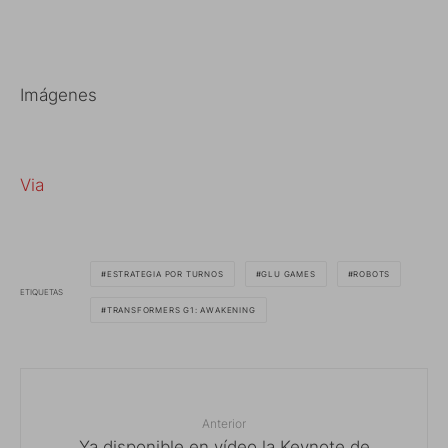
Imágenes
Via
ESTRATEGIA POR TURNOS
GLU GAMES
ROBOTS
ETIQUETAS
TRANSFORMERS G1: AWAKENING
Anterior
Ya disponible en vídeo la Keynote de