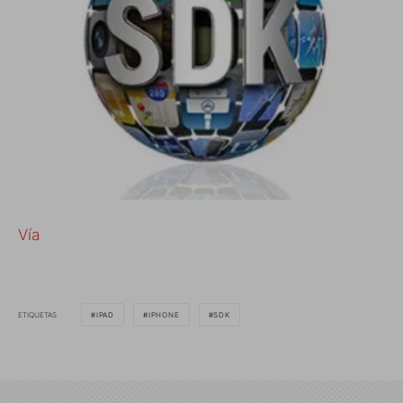
Vía
ETIQUETAS
IPAD
IPHONE
SDK