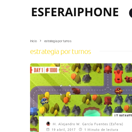
Inicio
estrategia por turnos
estrategia por turnos
M. Alejandro W. García Fuentes (Esfera)
19 abril, 2017
1 Minuto de lectura