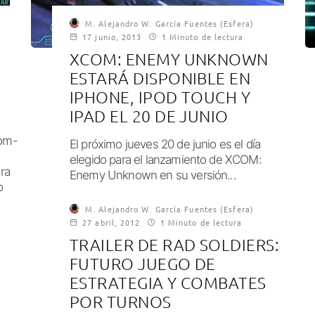
M. Alejandro W. García Fuentes (Esfera)
17 junio, 2013
1 Minuto de lectura
XCOM: ENEMY UNKNOWN
ESTARÁ DISPONIBLE EN
IPHONE, IPOD TOUCH Y
IPAD EL 20 DE JUNIO
com-
El próximo jueves 20 de junio es el día
elegido para el lanzamiento de XCOM:
ra
Enemy Unknown en su versión...
o
M. Alejandro W. García Fuentes (Esfera)
27 abril, 2012
1 Minuto de lectura
TRAILER DE RAD SOLDIERS:
FUTURO JUEGO DE
ESTRATEGIA Y COMBATES
POR TURNOS