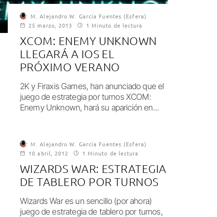
M. Alejandro W. García Fuentes (Esfera)
25 marzo, 2013
1 Minuto de lectura
XCOM: ENEMY UNKNOWN
LLEGARÁ A IOS EL
PRÓXIMO VERANO
2K y Firaxis Games, han anunciado que el
juego de estrategia por turnos XCOM:
Enemy Unknown, hará su aparición en...
M. Alejandro W. García Fuentes (Esfera)
10 abril, 2012
1 Minuto de lectura
WIZARDS WAR: ESTRATEGIA
DE TABLERO POR TURNOS
Wizards War es un sencillo (por ahora)
juego de estrategia de tablero por turnos,