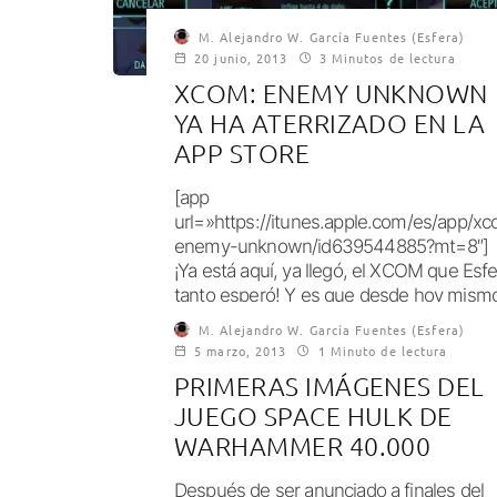
M. Alejandro W. García Fuentes (Esfera)
20 junio, 2013
3 Minutos de lectura
XCOM: ENEMY UNKNOWN
YA HA ATERRIZADO EN LA
APP STORE
[app
url=»https://itunes.apple.com/es/app/x
enemy-unknown/id639544885?mt=8″]
¡Ya está aquí, ya llegó, el XCOM que Esfe
tanto esperó! Y es que desde hoy mism
está...
M. Alejandro W. García Fuentes (Esfera)
5 marzo, 2013
1 Minuto de lectura
PRIMERAS IMÁGENES DEL
JUEGO SPACE HULK DE
WARHAMMER 40.000
Después de ser anunciado a finales del