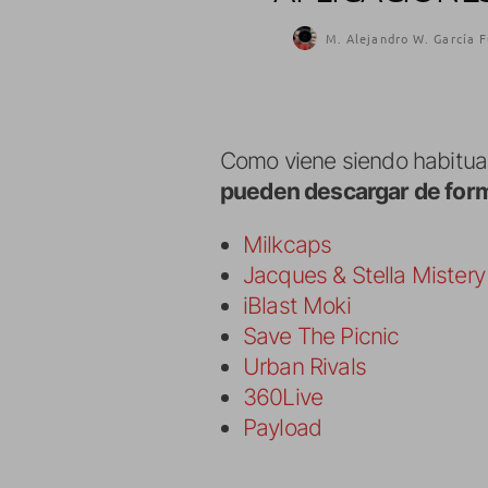
M. Alejandro W. García F
Como viene siendo habitual
pueden descargar de form
Milkcaps
Jacques & Stella Mistery 
iBlast Moki
Save The Picnic
Urban Rivals
360Live
Payload