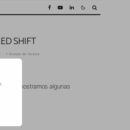
ED SHIFT
9
·
1 Minuto de lectura
o.
ue ya os mostramos algunas
SE