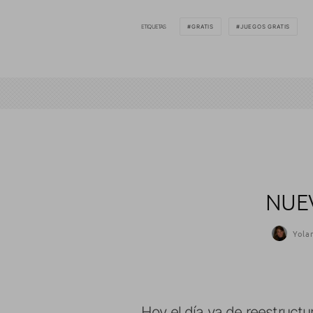
ETIQUETAS
GRATIS
JUEGOS GRATIS
NUE
Yola
Hoy el día va de reestruct