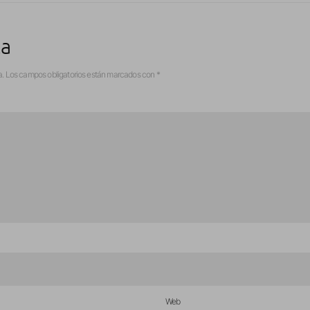
ta
a.
Los campos obligatorios están marcados con
*
Web