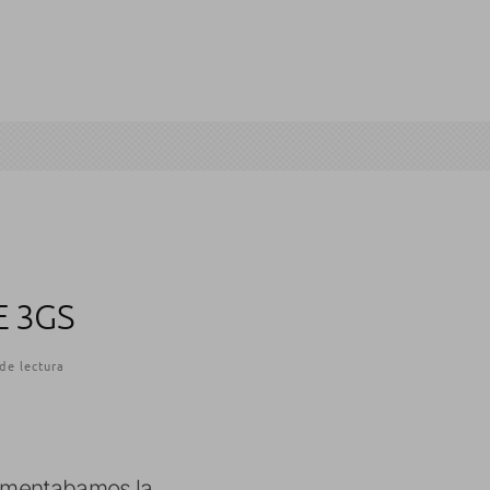
 3GS
de lectura
 comentabamos la