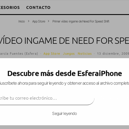
CESORIOS
CONTACTO
Inicio
App Store
Primer vídeo ingame de Need For Speed Shift
VÍDEO INGAME DE NEED FOR SPE
arcía Fuentes (Esfera)
·
App Store
Juegos
Noticias
·
13 diciembre, 200
Descubre más desde EsferaiPhone
uscríbete ahora para seguir leyendo y obtener acceso al archivo complet
mer vídeo ingame de
Need For Speed Shift
, del q
ibe tu correo electrónico…
oches oficial hace unos meses.
SUSCRIBIR
Seguir leyendo