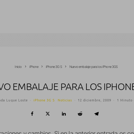
Inicio
iPhone
iPhone 3G S
Nuevo embalaje para los iPhone 3GS
VO EMBALAJE PARA LOS IPHONE
nda Luque Loste
·
iPhone 3G S
Noticias
·
12 diciembre, 2009
·
1 Minuto 
uraciones y cambios. Si en la anterior entrada os