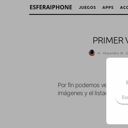
JUEGOS
APPS
AC
PRIMER 
M. Alejandro W. G
S
Por fin podemos ver el pri
Escr
imágenes y el listado de c