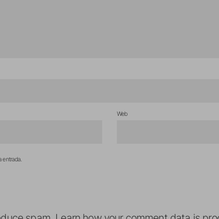
Web
a entrada.
reduce spam.
Learn how your comment data is pro