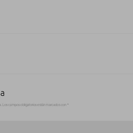
ta
a.
Los campos obligatorios están marcados con
*