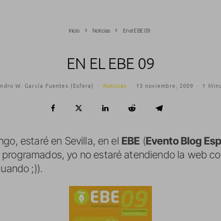
Inicio
Noticias
En el EBE 09
EN EL EBE 09
ndro W. García Fuentes (Esfera)
·
Noticias
·
13 noviembre, 2009
·
1 Minu
go, estaré en Sevilla, en el
EBE
(
Evento Blog Es
 programados, yo no estaré atendiendo la web c
uando ;)).