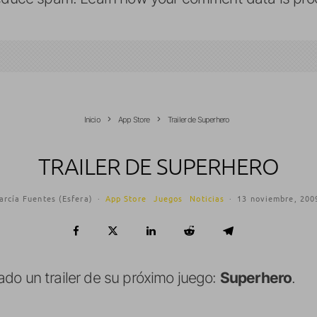
Inicio
App Store
Trailer de Superhero
TRAILER DE SUPERHERO
arcía Fuentes (Esfera)
·
App Store
Juegos
Noticias
·
13 noviembre, 200
do un trailer de su próximo juego:
Superhero
.