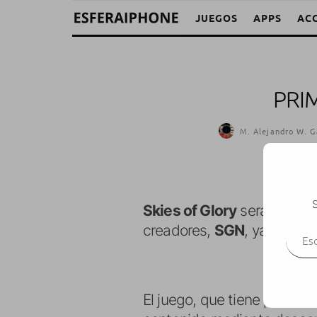
JUEGOS
APPS
AC
PRI
M. Alejandro W. G
S
Skies of Glory
será un simu
Escr
creadores,
SGN
, ya tienen
El juego, que tiene prevista