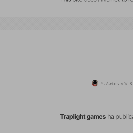
M. Alejandro W. G
Traplight games
ha publica