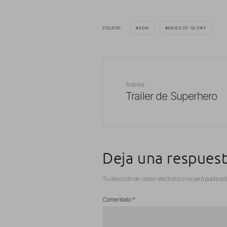
ETIQUETAS
SGN
SKIES OF GLORY
Anterior
Trailer de Superhero
Deja una respues
Tu dirección de correo electrónico no será publicad
Comentario
*