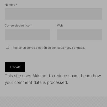
Nombre
*
Correo electrónico
*
Web
Recibir un correo electrónico con cada nueva entrada.
This site uses Akismet to reduce spam.
Learn how
your comment data is processed.