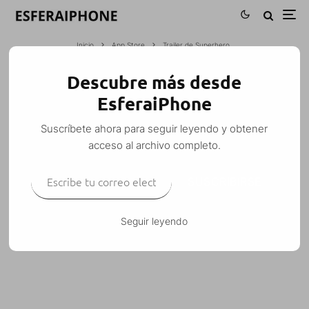
Inicio
App Store
Trailer de Superhero
Descubre más desde
TRAILER DE SUPERHERO
EsferaiPhone
M. Alejandro W. García Fuentes (Esfera)
·
App Store
Juegos
Noticias
·
Suscríbete ahora para seguir leyendo y obtener
13 noviembre, 2009
·
1 Minuto de lectura
acceso al archivo completo.
Escribe tu correo electrónico…
SUSCRIBIRSE
Traplight games
ha publicado un trailer de su
Seguir leyendo
próximo juego:
Superhero
.