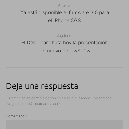
Anterior
Ya está disponible el firmware 3.0 para
el iPhone 3GS
Siguiente
El Dev-Team hará hoy la presentación
del nuevo YellowSn0w
Deja una respuesta
Tu dirección de correo electrónico no será publicada.
Los campos
obligatorios están marcados con
*
Comentario
*