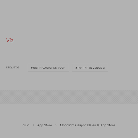
Vía
ETIQUETAS
NOTIFICACIONES PUSH
TAP TAP REVENGE 2
Inicio
App Store
Moonlights disponible en la App Store