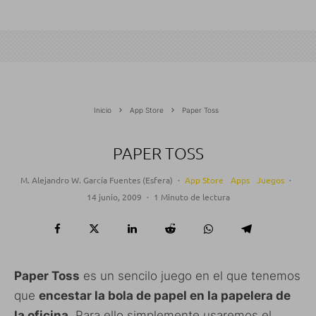
Inicio
App Store
Paper Toss
PAPER TOSS
M. Alejandro W. García Fuentes (Esfera)
·
App Store
Apps
Juegos
·
14 junio, 2009
·
1 Minuto de lectura
Paper Toss
es un sencilo juego en el que tenemos
que
encestar la bola de papel en la papelera de
la oficina
. Para ello simplemente usaremos el