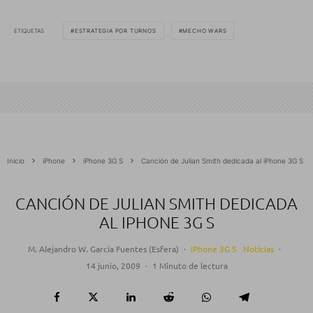
ETIQUETAS
ESTRATEGIA POR TURNOS
MECHO WARS
Inicio
iPhone
iPhone 3G S
Canción de Julian Smith dedicada al iPhone 3G S
CANCIÓN DE JULIAN SMITH DEDICADA
AL IPHONE 3G S
M. Alejandro W. García Fuentes (Esfera)
·
iPhone 3G S
Noticias
·
14 junio, 2009
·
1 Minuto de lectura