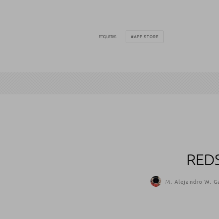
ETIQUETAS
APP STORE
REDS
M. Alejandro W. G