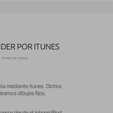
DER POR ITUNES
1 Minuto de lectura
ta mediante itunes. Dichos
áramos dibujos fijos.
 verse desde el iphone/iPod