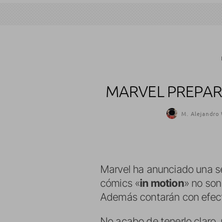
MARVEL PREPAR
M. Alejandro 
Marvel ha anunciado una s
cómics «
in motion
» no son
Además contarán con efect
No acabo de tenerlo claro,