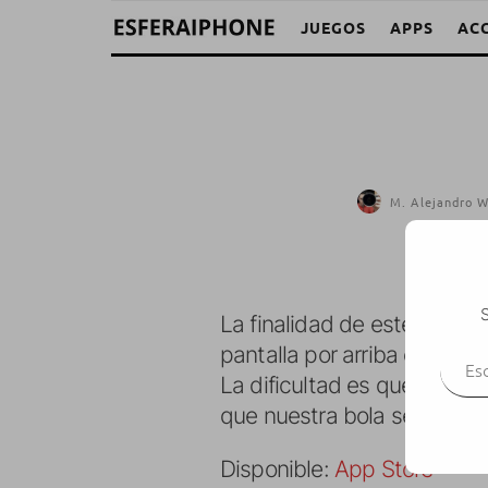
JUEGOS
APPS
AC
M. Alejandro W
S
La finalidad de este juego 
Escr
pantalla por arriba o por ab
La dificultad es que una se
que nuestra bola se atasqu
Disponible:
App Store