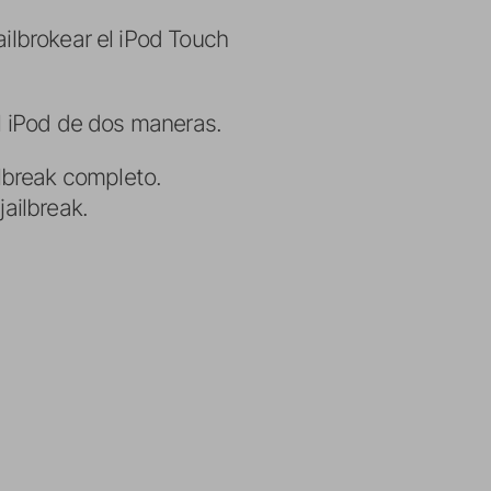
ailbrokear el iPod Touch
el iPod de dos maneras.
lbreak completo.
jailbreak.