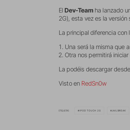
El
Dev-Team
ha lanzado u
2G), esta vez es la versión
La principal diferencia con
Una será la misma que an
Otra nos permitirá iniciar
La podéis descargar desd
Visto en
RedSn0w
ETIQUETAS
IPOD TOUCH 2G
JAILBREAK