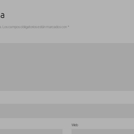
ta
a.
Los campos obligatorios están marcados con
*
Web