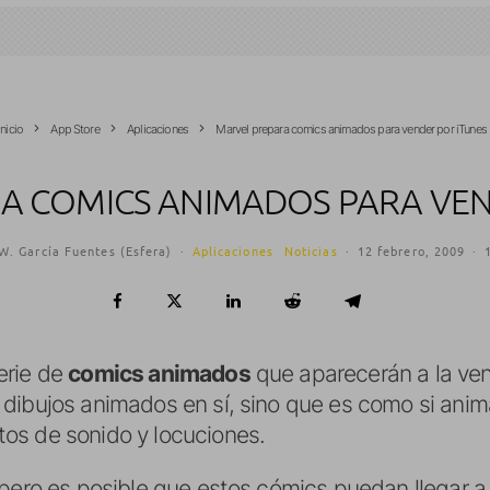
Inicio
App Store
Aplicaciones
Marvel prepara comics animados para vender por iTunes
A COMICS ANIMADOS PARA VEN
W. García Fuentes (Esfera)
·
Aplicaciones
Noticias
·
12 febrero, 2009
·
erie de
comics animados
que aparecerán a la ven
 dibujos animados en sí, sino que es como si anim
os de sonido y locuciones.
 pero es posible que estos cómics puedan llegar a