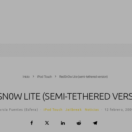
Inicio
iPod Touch
RedSn0w Lite (semi-tethered version)
N0W LITE (SEMI-TETHERED VER
arcía Fuentes (Esfera)
·
iPod Touch
Jailbreak
Noticias
·
12 febrero, 200