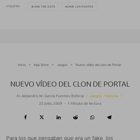
ETIQUETAS
JOIN THE DOTS
UNIR LOS PUNTOS
Inicio
App Store
Juegos
Nuevo vídeo del clon de Portal
NUEVO VÍDEO DEL CLON DE PORTAL
M. Alejandro W. García Fuentes (Esfera)
·
Juegos
Noticias
·
22 julio, 2009
·
1 Minuto de lectura
Para los que pensaban que era un fake, los