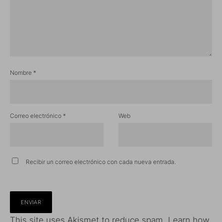
Nombre
*
Correo electrónico
*
Web
Recibir un correo electrónico con cada nueva entrada.
This site uses Akismet to reduce spam.
Learn how