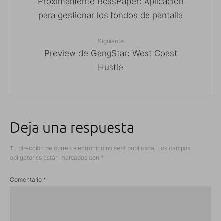
Próximamente BossPaper: Aplicación
para gestionar los fondos de pantalla
Siguiente
Preview de Gang$tar: West Coast
Hustle
Deja una respuesta
Tu dirección de correo electrónico no será publicada.
Los campos
obligatorios están marcados con
*
Comentario
*