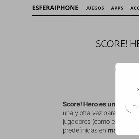
JUEGOS
APPS
AC
SCORE! H
M. Alej
S
Escr
Score! Hero es un juego de
una y otra vez para ir avan
jugadores (como en un FIF
predefinidas en
más de 2o