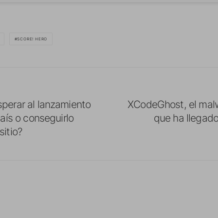
SCORE! HERO
sperar al lanzamiento
XCodeGhost, el mal
país o conseguirlo
que ha llegad
sitio?