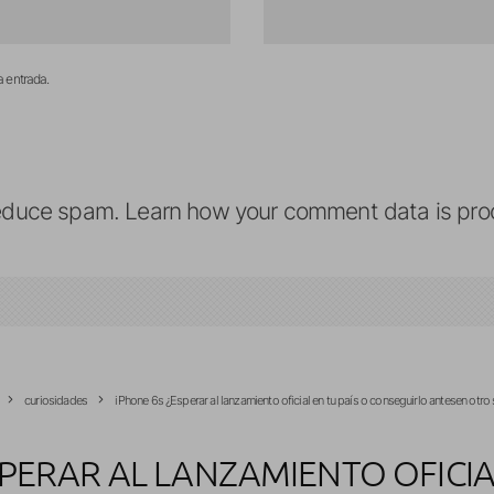
a entrada.
reduce spam.
Learn how your comment data is pro
curiosidades
iPhone 6s ¿Esperar al lanzamiento oficial en tu país o conseguirlo antesen otro s
SPERAR AL LANZAMIENTO OFICIAL