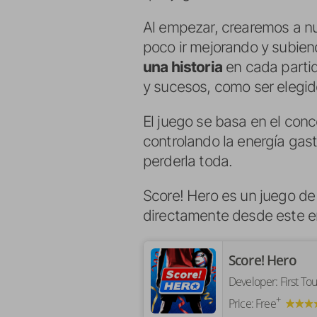
Al empezar, crearemos a n
poco ir mejorando y subien
una historia
en cada partid
y sucesos, como ser elegi
El juego se basa en el con
controlando la energía gas
perderla toda.
Score! Hero es un juego de 
directamente desde este e
‎Score! Hero
Developer:
First To
+
Price:
Free