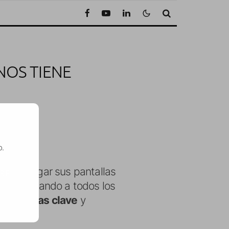
NOS TIENE
to de lectura
o.
gar y rejugar sus pantallas
SE
s controlando a todos los
 de jugadas clave
y