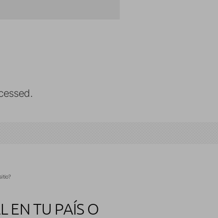
cessed.
itio?
 EN TU PAÍS O