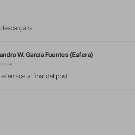
descargarla
jandro W. García Fuentes (Esfera)
a las 8:48
el enlace al final del post.