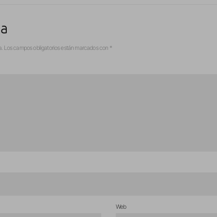
ta
a.
Los campos obligatorios están marcados con
*
Web