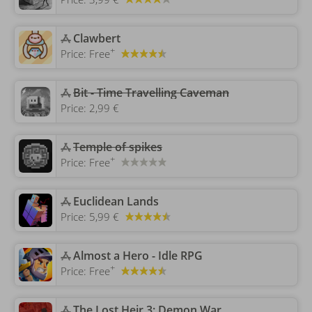
‎Clawbert
+
Price:
Free
‎Bit - Time Travelling Caveman
Price:
2,99 €
Temple of spikes
+
Price:
Free
‎Euclidean Lands
Price:
5,99 €
‎Almost a Hero - Idle RPG
+
Price:
Free
‎The Lost Heir 3: Demon War