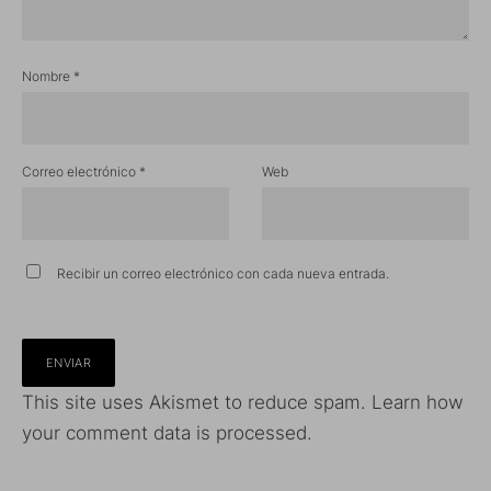
Nombre
*
Correo electrónico
*
Web
Recibir un correo electrónico con cada nueva entrada.
This site uses Akismet to reduce spam.
Learn how
your comment data is processed.