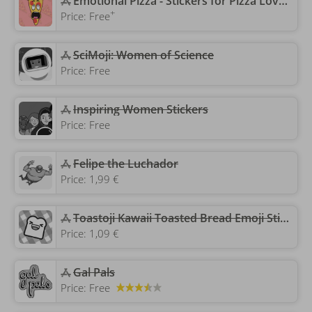
‎Emotional Pizza - Stickers for Pizza Lovers
+
Price:
Free
SciMoji: Women of Science
Price:
Free
‎Inspiring Women Stickers
Price:
Free
‎Felipe the Luchador
Price:
1,99 €
Toastoji Kawaii Toasted Bread Emoji Stickers
Price:
1,09 €
‎Gal Pals
Price:
Free