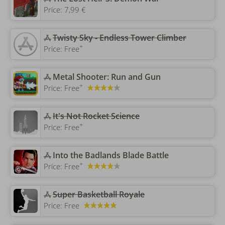
Price:
7,99 €
‎Twisty Sky - Endless Tower Climber
+
Price:
Free
‎Metal Shooter: Run and Gun
+
Price:
Free
‎It's Not Rocket Science
+
Price:
Free
‎Into the Badlands Blade Battle
+
Price:
Free
Super Basketball Royale
Price:
Free