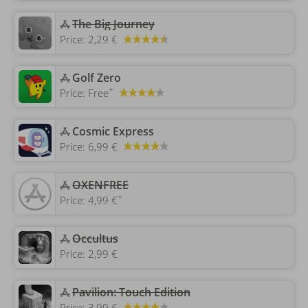
The Big Journey
Price:
2,29 €
‎Golf Zero
+
Price:
Free
‎Cosmic Express
Price:
6,99 €
‎OXENFREE
+
Price:
4,99 €
‎Occultus
Price:
2,99 €
‎Pavilion: Touch Edition
Price:
3,99 €