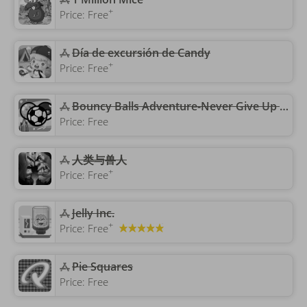
+
Price:
Free
Día de excursión de Candy
+
Price:
Free
‎Bouncy Balls Adventure-Never Give Up Jump
Price:
Free
人类与兽人
+
Price:
Free
‎Jelly Inc.
+
Price:
Free
‎Pie Squares
Price:
Free