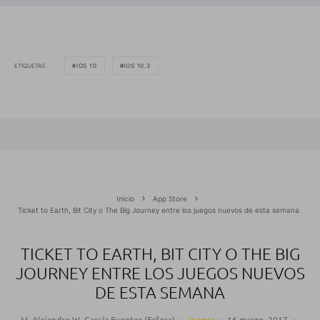
ETIQUETAS
IOS 10
IOS 10.3
Inicio
App Store
Ticket to Earth, Bit City o The Big Journey entre los juegos nuevos de esta semana
TICKET TO EARTH, BIT CITY O THE BIG
JOURNEY ENTRE LOS JUEGOS NUEVOS
DE ESTA SEMANA
M. Alejandro W. García Fuentes (Esfera)
·
Juegos
·
16 marzo, 2017
·