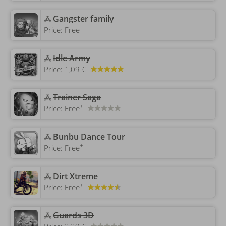
Gangster family
Price:
Free
Idle Army
Price:
1,09 €
Trainer Saga
+
Price:
Free
‎Bunbu Dance Tour
+
Price:
Free
‎Dirt Xtreme
+
Price:
Free
Guards 3D