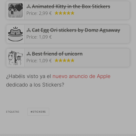
‎Animated Kitty in the Box Stickers
Price:
2,99 €
‎Cat Egg Ori stickers by Domz Agsaway
Price:
1,09 €
Best friend of unicorn
Price:
1,09 €
¿Habéis visto ya el
nuevo anuncio de Apple
dedicado a los Stickers?
ETIQUETAS
STICKERS