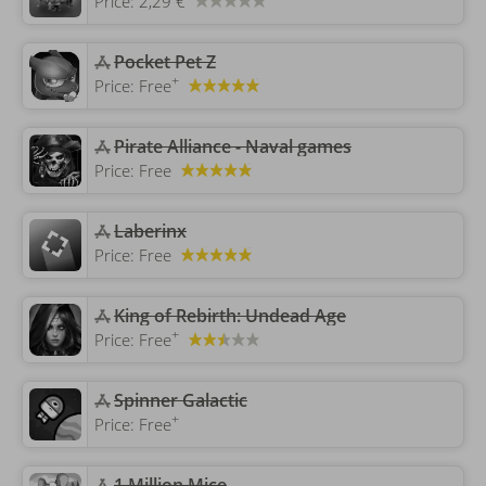
Price:
2,29 €
Pocket Pet Z
+
Price:
Free
Pirate Alliance - Naval games
Price:
Free
Laberinx
Price:
Free
King of Rebirth: Undead Age
+
Price:
Free
‎Spinner Galactic
+
Price:
Free
1 Million Mice