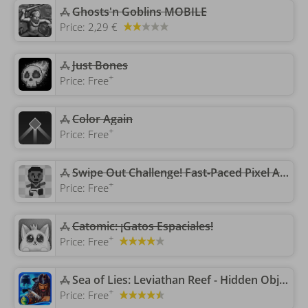
‎Ghosts'n Goblins MOBILE
Price:
2,29 €
Just Bones
+
Price:
Free
‎Color Again
+
Price:
Free
Swipe Out Challenge! Fast-Paced Pixel Art Game
+
Price:
Free
Catomic: ¡Gatos Espaciales!
+
Price:
Free
‎Sea of Lies: Leviathan Reef - Hidden Objects
+
Price:
Free