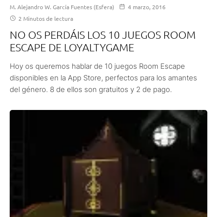
M. Alejandro W. García Fuentes (Esfera)
4 marzo, 2016
2 Minutos de lectura
NO OS PERDÁIS LOS 10 JUEGOS ROOM
ESCAPE DE LOYALTYGAME
Hoy os queremos hablar de 10 juegos Room Escape
disponibles en la App Store, perfectos para los amantes
del género. 8 de ellos son gratuitos y 2 de pago.