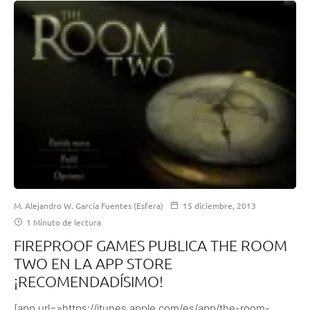
M. Alejandro W. García Fuentes (Esfera)
15 diciembre, 2013
1 Minuto de lectura
FIREPROOF GAMES PUBLICA THE ROOM
TWO EN LA APP STORE
¡RECOMENDADÍSIMO!
[app url=»https://itunes.apple.com/es/app/the-room-