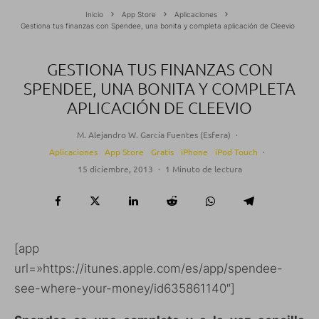
Inicio
App Store
Aplicaciones
Gestiona tus finanzas con Spendee, una bonita y completa aplicación de Cleevio
GESTIONA TUS FINANZAS CON
SPENDEE, UNA BONITA Y COMPLETA
APLICACIÓN DE CLEEVIO
M. Alejandro W. García Fuentes (Esfera)
·
Aplicaciones
App Store
Gratis
iPhone
iPod Touch
·
15 diciembre, 2013
·
1 Minuto de lectura
[app
url=»https://itunes.apple.com/es/app/spendee-
see-where-your-money/id635861140″]