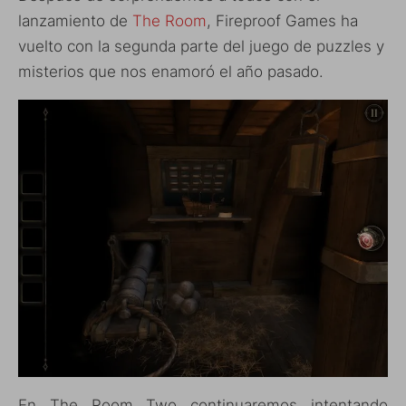
lanzamiento de
The Room
, Fireproof Games ha
vuelto con la segunda parte del juego de puzzles y
misterios que nos enamoró el año pasado.
En The Room Two continuaremos intentando