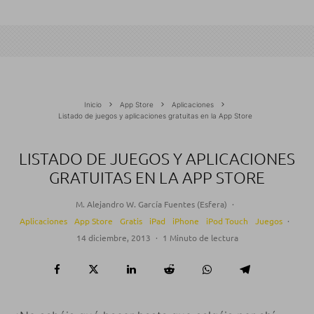
Inicio
App Store
Aplicaciones
Listado de juegos y aplicaciones gratuitas en la App Store
LISTADO DE JUEGOS Y APLICACIONES
GRATUITAS EN LA APP STORE
M. Alejandro W. García Fuentes (Esfera)
·
Aplicaciones
App Store
Gratis
iPad
iPhone
iPod Touch
Juegos
·
14 diciembre, 2013
·
1 Minuto de lectura