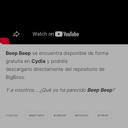
Beep Beep
se encuentra disponible de forma
gratuita en
Cydia
y podréis
descargarlo directamente del repositorio de
BigBoss.
Y a vosotros… ¿Qué os ha parecido
Beep Beep
?
ETIQUETAS
BEEP BEEP
CARGAR
SONIDOS
TWEAK