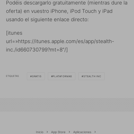
Podéis descargarlo gratuitamente (mientras dure la
oferta) en vuestro iPhone, iPod Touch y iPad
usando el siguiente enlace directo:
[itunes
url=»https://itunes.apple.com/es/app/stealth-
inc./id660730799?mt=8″/]
ETIQUETAS
GRATIS
PLATAFORMAS
STEALTH INC
Inicio
App Store
Aplicaciones