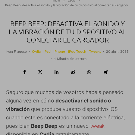
Inicio
Cydia
Beep Beep: desactiva el sonido y la vibración de tu dispositivo al conectar el cargador
BEEP BEEP: DESACTIVA EL SONIDO Y
LA VIBRACIÓN DE TU DISPOSITIVO AL
CONECTAR EL CARGADOR
Iván Fragoso
·
Cydia
iPad
iPhone
iPod Touch
Tweaks
·
20 abril, 2015
·
1 Minuto de lectura
Seguro que muchos de vosotros habéis pensado
alguna vez en cómo
desactivar el sonido o
vibración
que produce vuestro dispositivo iOS
cuando este es conectado a la corriente eléctrica,
pues bien
Beep Beep
es un nuevo
tweak
disponible en
Cydia
gratuitamente