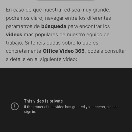
En caso de que nuestra red sea muy grande,
podremos claro, navegar entre los diferentes
parámetros de
búsqueda
para encontrar los
vídeos
más populares de nuestro equipo de
trabajo. Si tenéis dudas sobre lo que es
concretamente
Office Video 365
, podéis consultar
a detalle en el siguiente vídeo: