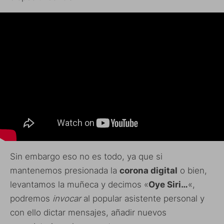
Sin embargo eso no es todo, ya que si
mantenemos presionada la
corona digital
o bien,
levantamos la muñeca y decimos «
Oye Siri…
«,
podremos
invocar
al popular asistente personal y
con ello dictar mensajes, añadir nuevos