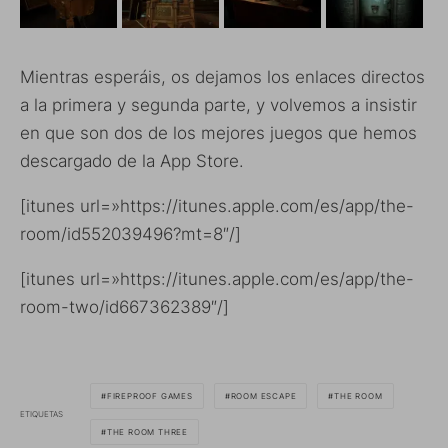
Mientras esperáis, os dejamos los enlaces directos
a la primera y segunda parte, y volvemos a insistir
en que son dos de los mejores juegos que hemos
descargado de la App Store.
[itunes url=»https://itunes.apple.com/es/app/the-
room/id552039496?mt=8″/]
[itunes url=»https://itunes.apple.com/es/app/the-
room-two/id667362389″/]
FIREPROOF GAMES
ROOM ESCAPE
THE ROOM
ETIQUETAS
THE ROOM THREE