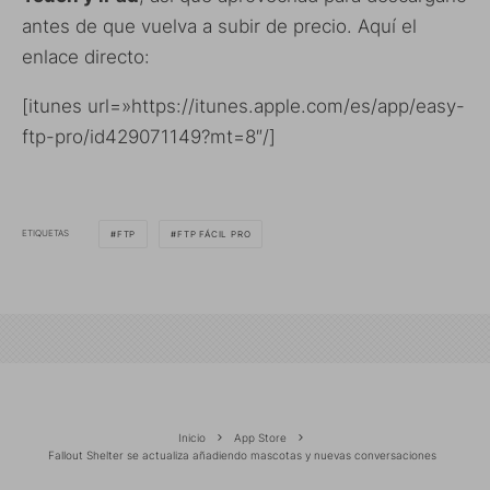
antes de que vuelva a subir de precio. Aquí el
enlace directo:
[itunes url=»https://itunes.apple.com/es/app/easy-
ftp-pro/id429071149?mt=8″/]
ETIQUETAS
FTP
FTP FÁCIL PRO
Inicio
App Store
Fallout Shelter se actualiza añadiendo mascotas y nuevas conversaciones