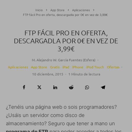
Inicio
App Store
Aplicaciones
FTP fácil Pro en oferta, descargadla por 0€ en vez de 3,99€
FTP FÁCIL PRO EN OFERTA,
DESCARGADLA POR 0€ EN VEZ DE
3,99€
M. Alejandro W. García Fuentes (Esfera)
·
Aplicaciones
App Store
Gratis
iPad
iPhone
iPod Touch
Ofertas
·
10 diciembre, 2015
·
1 Minuto de lectura
¿Tenéis una página web o sois programadores?
¿Usáis un servidor como disco de
almacenamiento? Seguro que tener a mano un
programa de FTP
para poder acceder a todos los