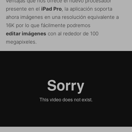
ventajas que nos ofrece el nuevo procesador
presente en el
iPad Pro
, la aplicación soporta
ahora imágenes en una resolución equivalente a
16K por lo que fácilmente podremos
editar imágenes
con al rededor de 100
megapixeles.