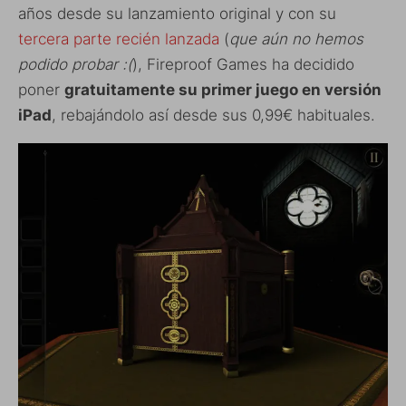
años desde su lanzamiento original y con su
tercera parte recién lanzada
(
que aún no hemos
podido probar :(
), Fireproof Games ha decidido
poner
gratuitamente su primer juego en versión
iPad
, rebajándolo así desde sus 0,99€ habituales.