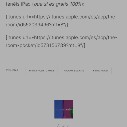
tenéis iPad (
que si es gratis 100%
):
[itunes url=»https://itunes.apple.com/es/app/the-
room/id552039496?mt=8″/]
[itunes url=»https://itunes.apple.com/es/app/the-
room-pocket/id573156739?mt=8″/]
ETIQUETAS
FIREPROOF GAMES
ROOM ESCAPE
THE ROOM
Anterior