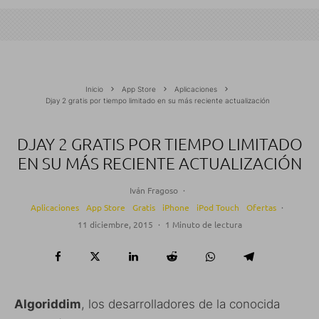
Inicio
App Store
Aplicaciones
Djay 2 gratis por tiempo limitado en su más reciente actualización
DJAY 2 GRATIS POR TIEMPO LIMITADO
EN SU MÁS RECIENTE ACTUALIZACIÓN
Iván Fragoso
·
Aplicaciones
App Store
Gratis
iPhone
iPod Touch
Ofertas
·
11 diciembre, 2015
·
1 Minuto de lectura
Algoriddim
, los desarrolladores de la conocida