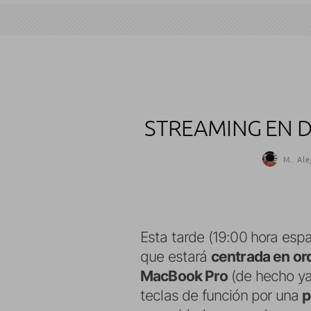
STREAMING EN D
M. Ale
Esta tarde (19:00 hora esp
que estará
centrada en o
MacBook Pro
(de hecho ya 
teclas de función por una
p