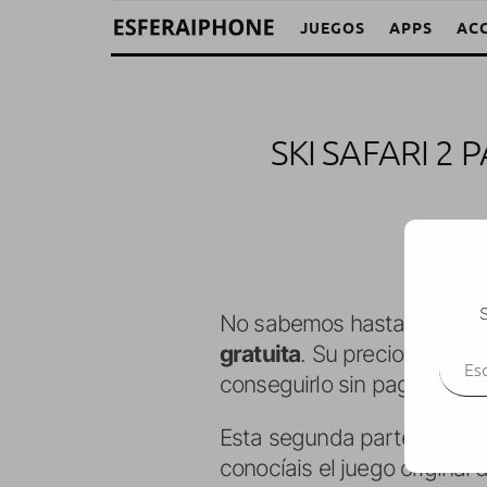
JUEGOS
APPS
AC
SKI SAFARI 2
S
No sabemos hasta cuando,
Escr
gratuita
. Su precio habitu
conseguirlo sin pagar nada
Esta segunda parte del
jue
conocíais el juego original