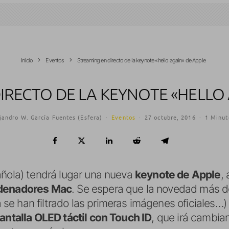
Inicio
Eventos
Streaming en directo de la keynote «hello again» de Apple
IRECTO DE LA KEYNOTE «HELLO 
jandro W. García Fuentes (Esfera)
·
Eventos
·
27 octubre, 2016
·
1 Minut
añola) tendrá lugar una nueva
keynote de Apple
,
rdenadores Mac
. Se espera que la novedad más 
se han filtrado las primeras imágenes oficiales…) 
antalla OLED táctil con Touch ID
, que irá cambi