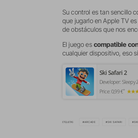
Su control es tan sencillo
que jugarlo en Apple TV es
de obstáculos que nos enc
El juego es
compatible con
cualquier dispositivo, eso 
‎Ski Safari 2
Developer:
Sleepy Z
+
Price:
0,99 €
ETIQUETAS
ARCADE
SKI SAFARI
SK