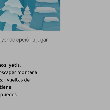
luyendo opción a jugar
os, yetis,
 escapar montaña
zar vueltas de
tiene
s puedes