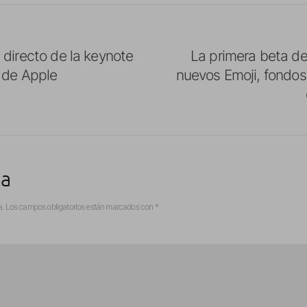
 directo de la keynote
La primera beta de
» de Apple
nuevos Emoji, fondos
ta
a.
Los campos obligatorios están marcados con
*