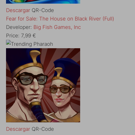
Descargar
QR-Code
‎Fear for Sale: The House on Black River (Full)
Developer:
Big Fish Games, Inc
Price:
7,99 €
Descargar
QR-Code