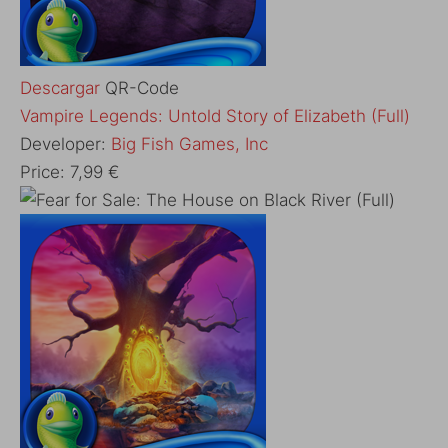
Descargar
QR-Code
‎Vampire Legends: Untold Story of Elizabeth (Full)
Developer:
Big Fish Games, Inc
Price:
7,99 €