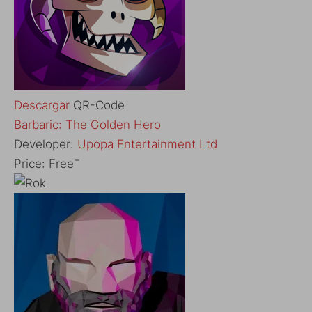
Descargar
QR-Code
‎Barbaric: The Golden Hero
Developer:
Upopa Entertainment Ltd
+
Price:
Free