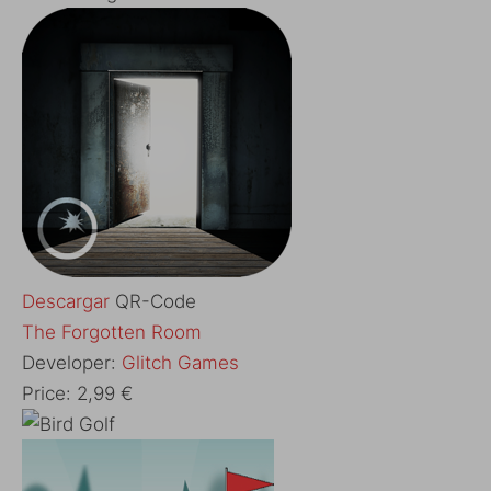
Descargar
QR-Code
‎The Forgotten Room
Developer:
Glitch Games
Price:
2,99 €