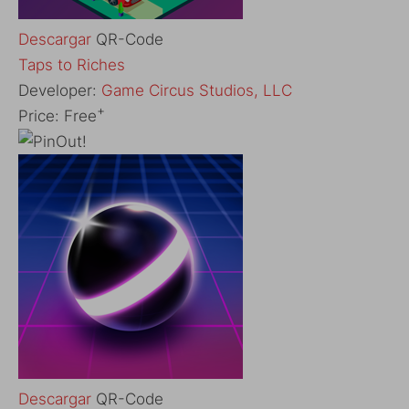
Descargar
QR-Code
‎Taps to Riches
Developer:
Game Circus Studios, LLC
+
Price:
Free
Descargar
QR-Code