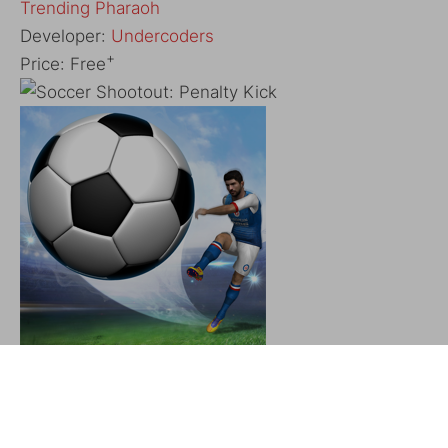
‎Trending Pharaoh
Developer:
Undercoders
+
Price:
Free
Descargar
QR-Code
‎Soccer Shootout: Penalty Kick
Developer:
Gamegou Limited