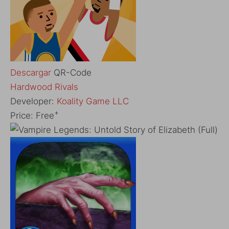
Descargar
QR-Code
‎Hardwood Rivals
Developer:
Koality Game LLC
+
Price:
Free