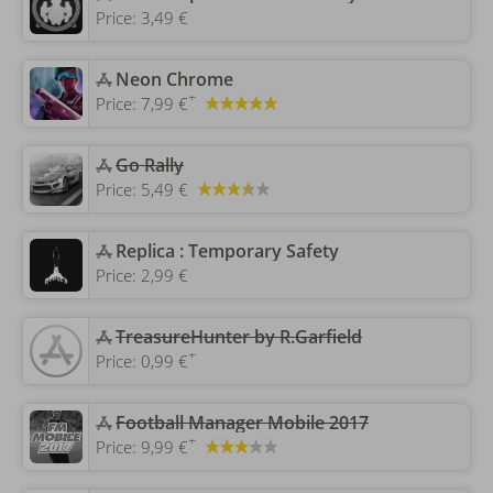
Price:
3,49 €
‎Neon Chrome
+
Price:
7,99 €
‎Go Rally
Price:
5,49 €
‎Replica : Temporary Safety
Price:
2,99 €
‎TreasureHunter by R.Garfield
+
Price:
0,99 €
Football Manager Mobile 2017
+
Price:
9,99 €