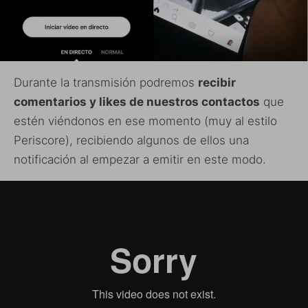
Durante la transmisión podremos
recibir
comentarios y likes de nuestros contactos
que
estén viéndonos en ese momento (muy al estilo
Periscore), recibiendo algunos de ellos una
notificación al empezar a emitir en este modo.