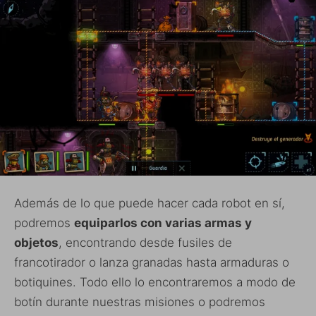
Además de lo que puede hacer cada robot en sí,
podremos
equiparlos con varias armas y
objetos
, encontrando desde fusiles de
francotirador o lanza granadas hasta armaduras o
botiquines. Todo ello lo encontraremos a modo de
botín durante nuestras misiones o podremos