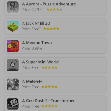
Aurora - Puzzle Adventure
+
Price:
2,29 €
‎Jack N' Jill 3D
+
Price:
Free
‎Minimo Town
Price:
0,99 €
Super Mini World
Price:
Free
Match4+
Price:
Free
Geo Dash 2 - Transformer
Price:
Free