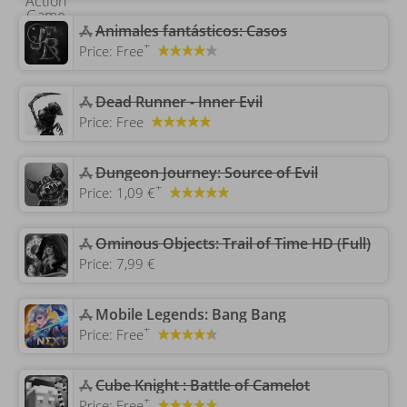
Animales fantásticos: Casos
+
Price:
Free
Dead Runner - Inner Evil
Price:
Free
Dungeon Journey: Source of Evil
+
Price:
1,09 €
‎Ominous Objects: Trail of Time HD (Full)
Price:
7,99 €
‎Mobile Legends: Bang Bang
+
Price:
Free
Cube Knight : Battle of Camelot
+
Price:
Free