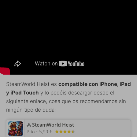
SteamWorld Heist es
compatible con iPhone, iPad
y iPod Touch
y lo podéis descargar desde el
siguiente enlace, cosa que os recomendamos sin
ningún tipo de duda:
‎SteamWorld Heist
Price:
5,99 €