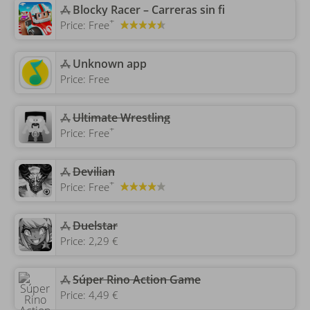
‎Blocky Racer – Carreras sin fi
+
Price:
Free
Unknown app
Price:
Free
‎Ultimate Wrestling
+
Price:
Free
Devilian
+
Price:
Free
Duelstar
Price:
2,29 €
‎Súper Rino Action Game
Price:
4,49 €