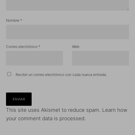
Nombre
*
Correo electrónico
*
Web
Recibir un correo electrónico con cada nueva entrada.
This site uses Akismet to reduce spam.
Learn how
your comment data is processed.