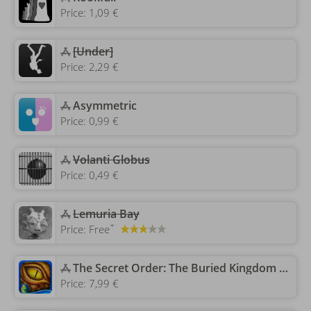
Price:
1,09 €
[Under]
Price:
2,29 €
‎Asymmetric
Price:
0,99 €
Volanti Globus
Price:
0,49 €
Lemuria Bay
+
Price:
Free
‎The Secret Order: The Buried Kingdom HD (Full)
Price:
7,99 €