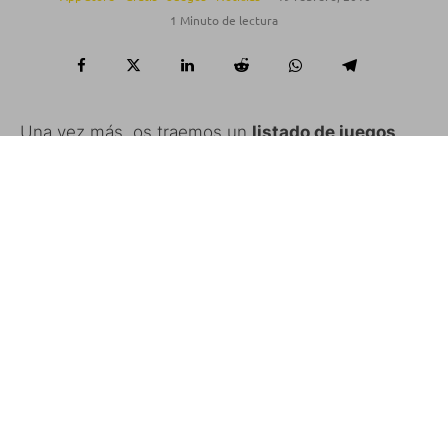
1 Minuto de lectura
Una vez más, os traemos un
listado de juegos
gratuitos por tiempo limitado
en la App Store, así
podréis entreteneros el fin de semana si no tenéis
nada que hacer.
Aprovechad para descargarlos mientras estén en
oferta.