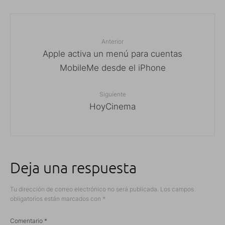
Anterior
Apple activa un menú para cuentas
MobileMe desde el iPhone
Siguiente
HoyCinema
Deja una respuesta
Tu dirección de correo electrónico no será publicada.
Los campos
obligatorios están marcados con
*
Comentario
*