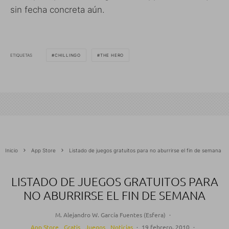
sin fecha concreta aún.
ETIQUETAS
CHILLINGO
THE HERO
Inicio
App Store
Listado de juegos gratuitos para no aburrirse el fin de semana
LISTADO DE JUEGOS GRATUITOS PARA
NO ABURRIRSE EL FIN DE SEMANA
M. Alejandro W. García Fuentes (Esfera)
·
App Store
Gratis
Juegos
Noticias
·
19 febrero, 2010
·