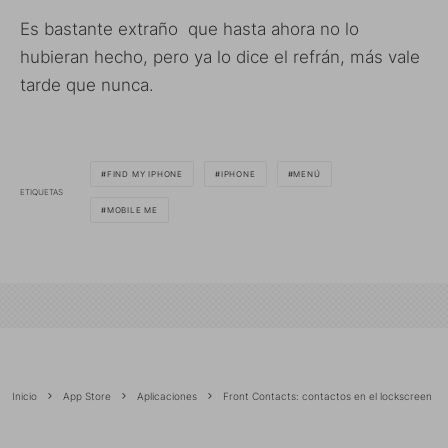
Es bastante extraño que hasta ahora no lo
hubieran hecho, pero ya lo dice el refrán, más vale
tarde que nunca.
FIND MY IPHONE
IPHONE
MENÚ
ETIQUETAS
MOBILE ME
Inicio
App Store
Aplicaciones
Front Contacts: contactos en el lockscreen