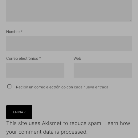
Nombre
*
Correo electrónico
*
Web
Recibir un correo electrónico con cada nueva entrada.
This site uses Akismet to reduce spam.
Learn how
your comment data is processed.