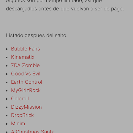
Algunos son por tiempo limitado, así que
descargadlos antes de que vuelvan a ser de pago.
Listado después del salto.
Bubble Fans
Kinematix
7DA Zombie
Good Vs Evil
Earth Control
MyGirlzRock
Coloroll
DizzyMission
DropBrick
Minim
A Christmas Santa