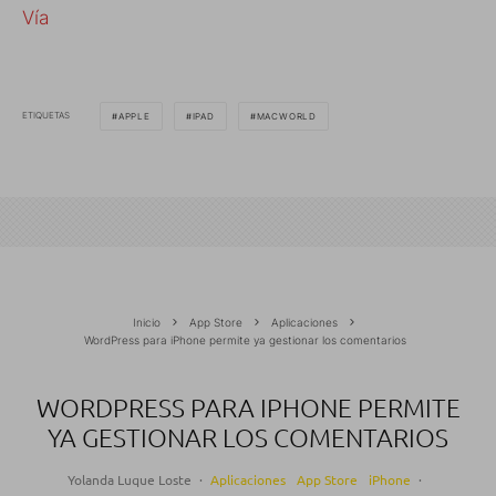
Vía
ETIQUETAS
APPLE
IPAD
MACWORLD
Inicio
App Store
Aplicaciones
WordPress para iPhone permite ya gestionar los comentarios
WORDPRESS PARA IPHONE PERMITE
YA GESTIONAR LOS COMENTARIOS
Yolanda Luque Loste
·
Aplicaciones
App Store
iPhone
·