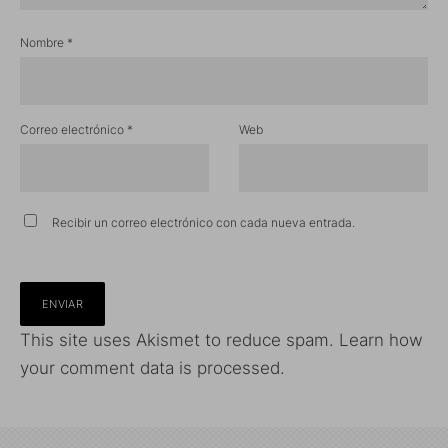
Nombre
*
Correo electrónico
*
Web
Recibir un correo electrónico con cada nueva entrada.
This site uses Akismet to reduce spam.
Learn how
your comment data is processed.