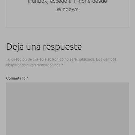
iFunBox, accede al iPhone desde
Windows
Deja una respuesta
Tu dirección de correo electrónico no será publicada.
Los campos
obligatorios están marcados con
*
Comentario
*