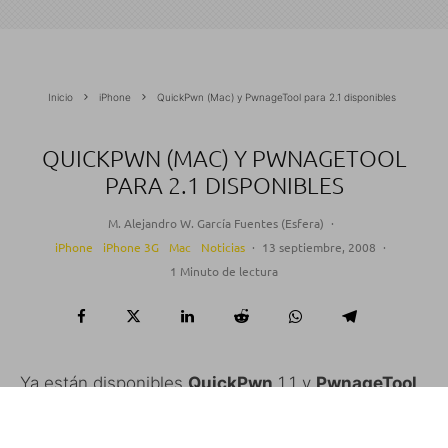
Inicio
iPhone
QuickPwn (Mac) y PwnageTool para 2.1 disponibles
QUICKPWN (MAC) Y PWNAGETOOL
PARA 2.1 DISPONIBLES
M. Alejandro W. García Fuentes (Esfera)
·
iPhone
iPhone 3G
Mac
Noticias
·
13 septiembre, 2008
·
1 Minuto de lectura
Ya están disponibles
QuickPwn
1.1 y
PwnageTool
2.1 (ambos para Mac) compatibles con el firmware
2.1. Las versiones para Windows aún tendrán que