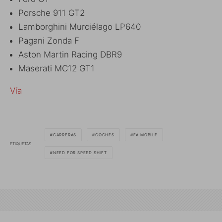
Porsche 911 GT2
Lamborghini Murciélago LP640
Pagani Zonda F
Aston Martin Racing DBR9
Maserati MC12 GT1
Vía
CARRERAS
COCHES
EA MOBILE
ETIQUETAS
NEED FOR SPEED SHIFT