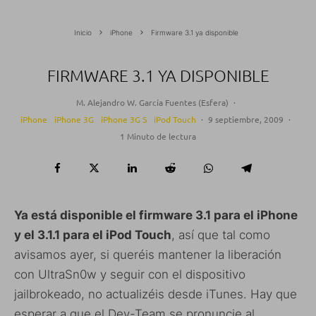
Inicio
iPhone
Firmware 3.1 ya disponible
FIRMWARE 3.1 YA DISPONIBLE
M. Alejandro W. García Fuentes (Esfera)
·
iPhone
iPhone 3G
iPhone 3G S
iPod Touch
·
9 septiembre, 2009
·
1 Minuto de lectura
Ya está disponible el firmware 3.1 para el iPhone
y el 3.1.1 para el iPod Touch
, así que tal como
avisamos ayer, si queréis mantener la liberación
con UltraSn0w y seguir con el dispositivo
jailbrokeado, no actualizéis desde iTunes. Hay que
esperar a que el Dev-Team se pronuncie al