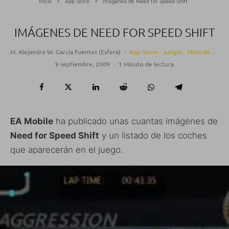
Inicio
App Store
Imágenes de Need for Speed Shift
IMÁGENES DE NEED FOR SPEED SHIFT
M. Alejandro W. García Fuentes (Esfera)
·
App Store
Juegos
Noticias
·
9 septiembre, 2009
·
1 Minuto de lectura
EA Mobile
ha publicado unas cuantas imágenes de
Need for Speed Shift
y un listado de los coches
que aparecerán en el juego.