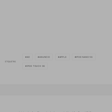
AD
ANUNCIO
APPLE
IPOD NANO 5G
ETIQUETAS
IPOD TOUCH 3G