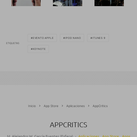
EVENTO APPLE
IPOD NANO
ITUNES 9
ETIQUETAS
KEYNOTE
Inicio
App Store
Aplicaciones
AppCritics
APPCRITICS
M. Alejandro W. García Fuentes (Esfera)
·
Aplicaciones
App Store
Apps