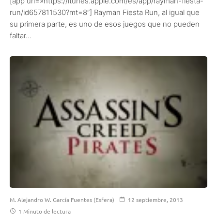
[app url=»https://itunes.apple.com/es/app/rayman-fiesta-
run/id657811530?mt=8″] Rayman Fiesta Run, al igual que
su primera parte, es uno de esos juegos que no pueden
faltar...
M. Alejandro W. García Fuentes (Esfera)
12 septiembre, 2013
1 Minuto de lectura