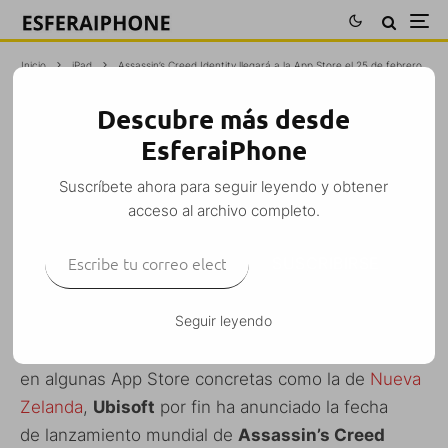
Inicio
iPad
Assassin’s Creed Identity llegará a la App Store el 25 de febrero
Descubre más desde
ASSASSIN’S CREED IDENTITY LLEGARÁ
EsferaiPhone
A LA APP STORE EL 25 DE FEBRERO
Suscríbete ahora para seguir leyendo y obtener
M. Alejandro W. García Fuentes (Esfera)
·
acceso al archivo completo.
iPad
iPhone
iPod Touch
Juegos
·
2 febrero, 2016
·
Escribe tu correo electrónico…
1 Minuto de lectura
SUSCRIBIRSE
Seguir leyendo
Disponible hasta hace poco y durante varios meses
en algunas App Store concretas como la de
Nueva
Zelanda
,
Ubisoft
por fin ha anunciado la fecha
de lanzamiento mundial de
Assassin’s Creed