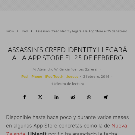
Inicio
iPad
Assassin’s Creed Identity llegará a la App Store el 25 de febrero
ASSASSIN’S CREED IDENTITY LLEGARÁ
A LA APP STORE EL 25 DE FEBRERO
M. Alejandro W. García Fuentes (Esfera)
·
iPad
iPhone
iPod Touch
Juegos
·
2 febrero, 2016
·
1 Minuto de lectura
Disponible hasta hace poco y durante varios meses
en algunas App Store concretas como la de
Nueva
Zelanda
,
Ubisoft
por fin ha anunciado la fecha