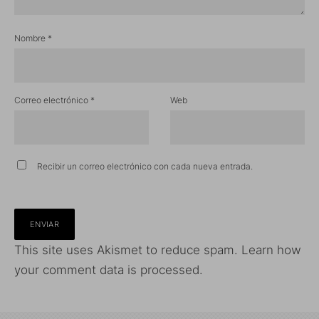
Nombre
*
Correo electrónico
*
Web
Recibir un correo electrónico con cada nueva entrada.
This site uses Akismet to reduce spam.
Learn how
your comment data is processed.