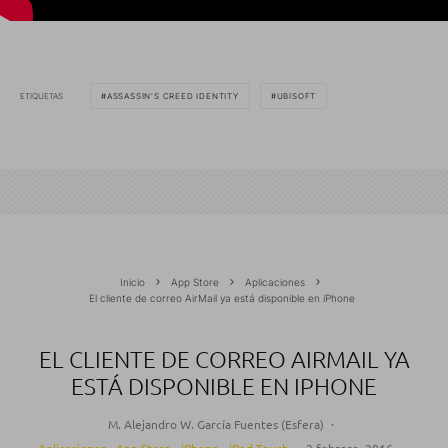
ETIQUETAS
ASSASSIN'S CREED IDENTITY
UBISOFT
Inicio
App Store
Aplicaciones
El cliente de correo AirMail ya está disponible en iPhone
EL CLIENTE DE CORREO AIRMAIL YA
ESTÁ DISPONIBLE EN IPHONE
M. Alejandro W. García Fuentes (Esfera)
·