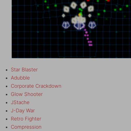
Star Blaster
Adubble
Corporate Crackdown
Glow Shooter
JStache
J-Day War
Retro Fighter
Compression