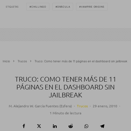
ETIQUETAS
CHILLINGO
DRÁCULA
VAMPIRE ORIGINS
Inicio
Trucos
Truco: Como tener más de 11 páginas en el dashboard sin jailbreak
TRUCO: COMO TENER MÁS DE 11
PÁGINAS EN EL DASHBOARD SIN
JAILBREAK
M. Alejandro W. García Fuentes (Esfera)
·
Trucos
·
29 enero, 2010
·
1 Minuto de lectura