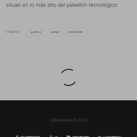
situan en lo más alto del pabellón tecnológico.
ETIQUETAS
APPLE
IPAD
OPINIÓN
EsferaiPhone © 2024
FACEBOOK
X
YOUTUBE
LINKEDIN