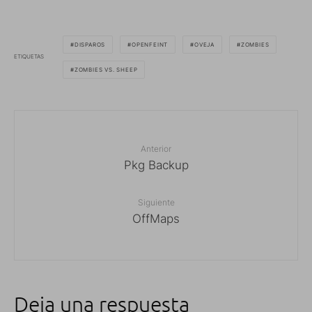
DISPAROS
OPENFEINT
OVEJA
ZOMBIES
ETIQUETAS
ZOMBIES VS. SHEEP
Anterior
Pkg Backup
Siguiente
OffMaps
Deja una respuesta