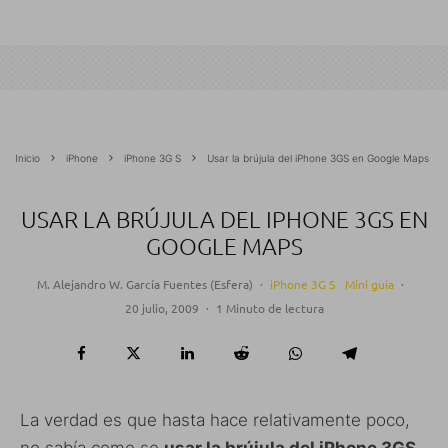
Inicio
iPhone
iPhone 3G S
Usar la brújula del iPhone 3GS en Google Maps
USAR LA BRÚJULA DEL IPHONE 3GS EN
GOOGLE MAPS
M. Alejandro W. García Fuentes (Esfera)
·
iPhone 3G S
Mini guía
·
20 julio, 2009
·
1 Minuto de lectura
La verdad es que hasta hace relativamente poco,
no sabía como se
usar la brújula del iPhone 3GS