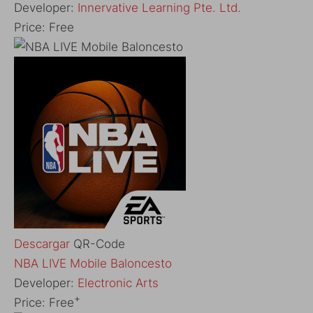
Developer:
Innervative Learning Pte. Ltd.
Price:
Free
Descargar
QR-Code
‎NBA LIVE Mobile Baloncesto
Developer:
Electronic Arts
+
Price:
Free