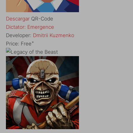
Descargar
QR-Code
‎Dictator: Emergence
Developer:
Dmitrii Kuzmenko
+
Price:
Free