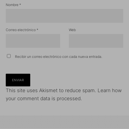
Nombre
*
Correo electrónico
*
Web
Recibir un correo electrónico con cada nueva entrada.
This site uses Akismet to reduce spam.
Learn how
your comment data is processed.