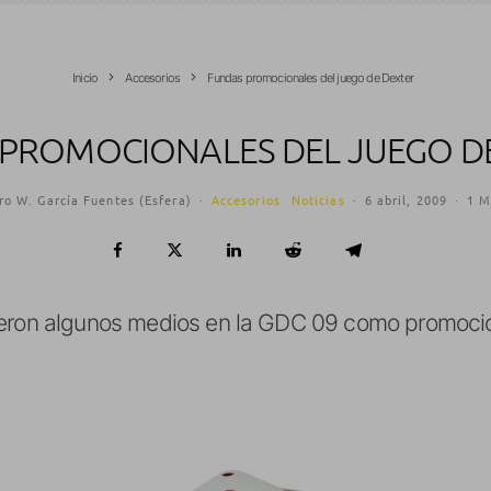
Inicio
Accesorios
Fundas promocionales del juego de Dexter
PROMOCIONALES DEL JUEGO D
ro W. García Fuentes (Esfera)
·
Accesorios
Noticias
·
6 abril, 2009
·
1 M
ieron algunos medios en la GDC 09 como promoci