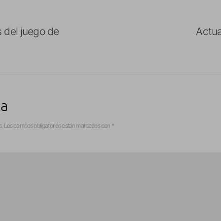
 del juego de
Actua
ta
a.
Los campos obligatorios están marcados con
*