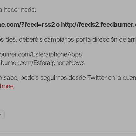
ta hacer nada:
ne.com/?feed=rss2 o http://feeds2.feedburner
os dos, deberéis cambiarlos por la dirección de arr
dburner.com/EsferaiphoneApps
edburner.com/EsferaiphoneNews
o sabe, podéis seguirnos desde Twitter en la cuen
phone
N