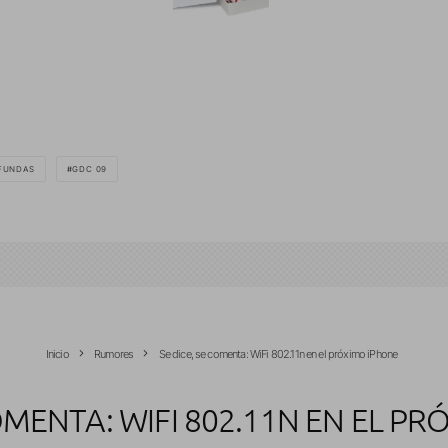
FUNDAS
GDC 09
Inicio
Rumores
Se dice, se comenta: WiFi 802.11n en el próximo iPhone
COMENTA: WIFI 802.11N EN EL P