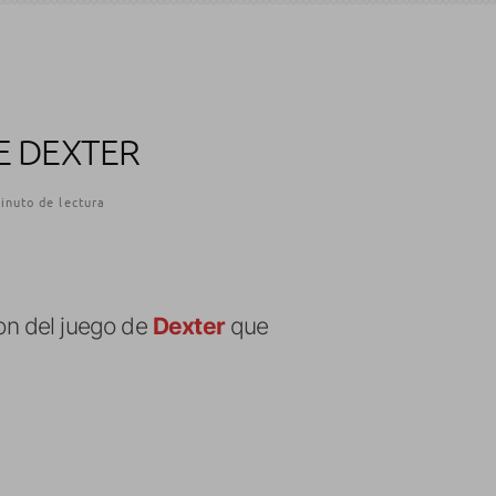
E DEXTER
inuto de lectura
on del juego de
Dexter
que