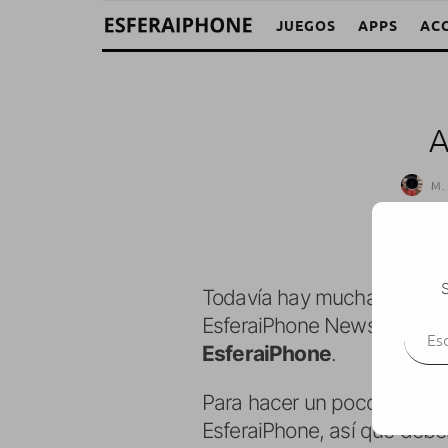
JUEGOS
APPS
AC
A
M.
S
Todavía hay mucha gente qu
Escr
EsferaiPhone News y Esfera
EsferaiPhone
.
Para hacer un poco de limp
EsferaiPhone, así que deber