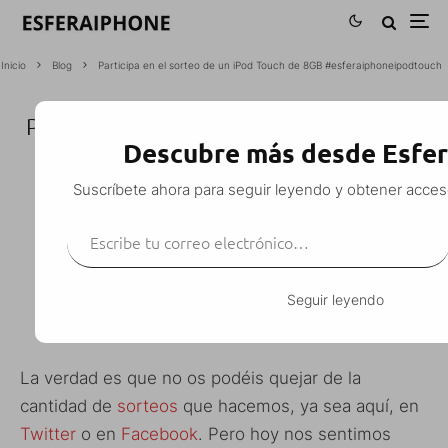
Inicio
Blog
Participa en el sorteo de un iPod Touch de 8GB #esferaiphoneipodtouch
PARTICIPA EN EL SORTEO DE UN IPOD
Descubre más desde Esfe
TOUCH DE 8GB
#ESFERAIPHONEIPODTOUCH
Suscríbete ahora para seguir leyendo y obtener acces
Escribe tu correo electrónico…
M. Alejandro W. García Fuentes (Esfera)
·
Blog
Gratis
iPod Touch
Sorteo
·
22 noviembre, 2011
·
1 Minuto de lectura
Seguir leyendo
La verdad es que no os podéis quejar de la
cantidad de
sorteos
que hacemos, ya sea aquí, en
Twitter
o en
Facebook
. Pero hoy nos sentimos