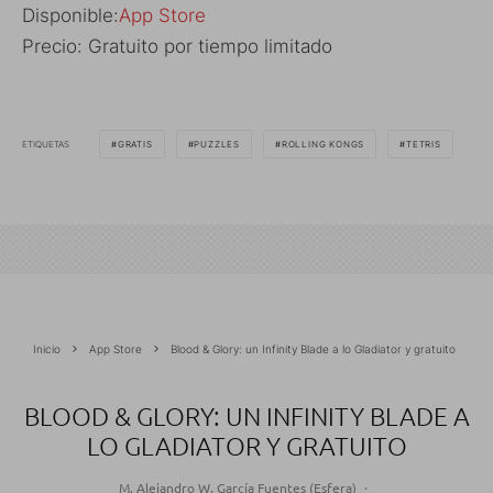
Disponible:
App Store
Precio: Gratuito por tiempo limitado
ETIQUETAS
GRATIS
PUZZLES
ROLLING KONGS
TETRIS
Inicio
App Store
Blood & Glory: un Infinity Blade a lo Gladiator y gratuito
BLOOD & GLORY: UN INFINITY BLADE A
LO GLADIATOR Y GRATUITO
M. Alejandro W. García Fuentes (Esfera)
·