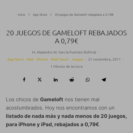
Inicio
App Store
20 juegos de Gameloft rebajados a 0,79€
20 JUEGOS DE GAMELOFT REBAJADOS
A 0,79€
M. Alejandro W. García Fuentes (Esfera)
·
App Store
iPad
iPhone
iPod Touch
Juegos
·
21 noviembre, 2011
·
1 Minuto de lectura
Los chicos de
Gameloft
nos tienen mal
acostumbrados. Hoy nos encontramos con un
listado de nada más y nada menos de 20 juegos,
para iPhone y iPad, rebajados a 0,79€
.