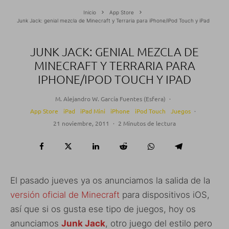
Inicio
App Store
Junk Jack: genial mezcla de Minecraft y Terraria para iPhone/iPod Touch y iPad
JUNK JACK: GENIAL MEZCLA DE
MINECRAFT Y TERRARIA PARA
IPHONE/IPOD TOUCH Y IPAD
M. Alejandro W. García Fuentes (Esfera)
·
App Store
iPad
iPad Mini
iPhone
iPod Touch
Juegos
·
21 noviembre, 2011
·
2 Minutos de lectura
El pasado jueves ya os anunciamos la salida de la
versión oficial de Minecraft
para dispositivos iOS,
así que si os gusta ese tipo de juegos, hoy os
anunciamos
Junk Jack
, otro juego del estilo pero