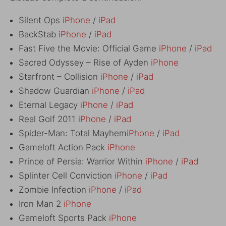
Silent Ops
iPhone
/
iPad
BackStab
iPhone
/
iPad
Fast Five the Movie: Official Game
iPhone
/
iPad
Sacred Odyssey – Rise of Ayden
iPhone
Starfront – Collision
iPhone
/
iPad
Shadow Guardian
iPhone
/
iPad
Eternal Legacy
iPhone
/
iPad
Real Golf 2011
iPhone
/
iPad
Spider-Man: Total Mayhem
iPhone
/
iPad
Gameloft Action Pack
iPhone
Prince of Persia: Warrior Within
iPhone
/
iPad
Splinter Cell Conviction
iPhone
/
iPad
Zombie Infection
iPhone
/
iPad
Iron Man 2
iPhone
Gameloft Sports Pack
iPhone