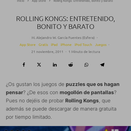
Inicio
App Store
Rolling Kongs: Entretenido, bonito y barato
ROLLING KONGS: ENTRETENIDO,
BONITO Y BARATO
M. Alejandro W. García Fuentes (Esfera)
·
App Store
Gratis
iPad
iPhone
iPod Touch
Juegos
·
21 noviembre, 2011
·
1 Minuto de lectura
¿Os gustan los juegos de
puzzles que os hagan
pensar
? ¿De esos con
mogollón de pantallas
?
Pues no dejéis de probar
Rolling Kongs
, que
además se puede descargar de manera gratuita
por tiempo limitado.