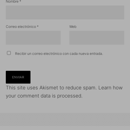
Nombre
*
Correo electrónico
*
Web
Recibir un correo electrónico con cada nueva entrada.
This site uses Akismet to reduce spam.
Learn how
your comment data is processed.