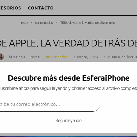
CESORIOS
CONTACTO
Inicio
curiosidades
‘1984’ de Apple, la verdad detrás del mito
 DE APPLE, LA VERDAD DETRÁS D
Christian D. Pérez
·
curiosidades
·
3 enero, 2014
·
1 Minuto de lectu
Descubre más desde EsferaiPhone
uscríbete ahora para seguir leyendo y obtener acceso al archivo complet
e conocido el anuncio de
Apple
donde se recre
ibe tu correo electrónico…
‘1984’
. Considerado uno de los anuncios tele
SUSCRIBIR
ida por un experimentado
Ridley Scott
prometía a 
la conformidad de un incipiente mercado con l
Seguir leyendo