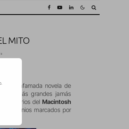
EL MITO
ra
o.
aba la afamada novela de
visivos más grandes jamás
SE
los usuarios del
Macintosh
os designios marcados por