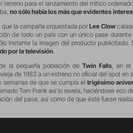
 terreno para el lanzamiento del mítico ordenador
aba,
no sólo había los más que evidentes intere
a, que la campaña orquestada por
Lee Clow
calase
ión de todo un país con un único pase durante 
ólo instante la imagen del producto publicitado.
o por la televisión
.
 de la pequeña población de
Twin Falls
, en el
evieja de 1983 a un estreno no oficial del spot en 
s semanas de que se cumpla el
trigésimo anive
llamado Tom Frank así lo revela, haciéndose eco de
ión del pase, así como de que éste fuese realiz