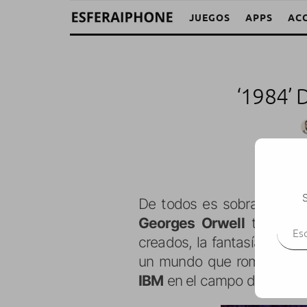
JUEGOS
APPS
AC
‘1984’
S
De todos es sobradament
Escr
Georges Orwell
titulada
creados, la fantasía dirig
un mundo que rompía con 
IBM
en el campo del
PC
.