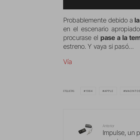
Probablemente debido a
la
en el escenario apropiado
procurase el
pase a la te
estreno. Y vaya si pasó…
Vía
ETIQUETAS
1984
APPLE
MACINTO
Anterior
Impulse, un 