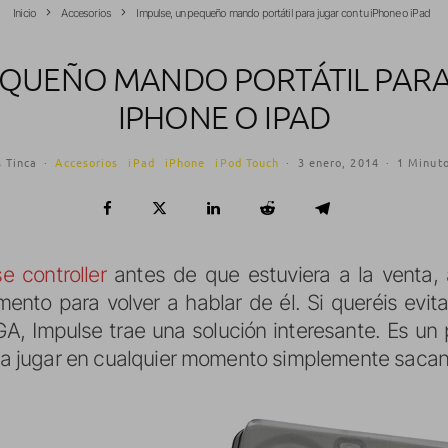
Inicio
Accesorios
Impulse, un pequeño mando portátil para jugar con tu iPhone o iPad
PEQUEÑO MANDO PORTÁTIL PARA
IPHONE O IPAD
s Tinca
·
Accesorios
iPad
iPhone
iPod Touch
·
3 enero, 2014
·
1 Minuto
e controller
antes de que estuviera a la venta,
nto para volver a hablar de él. Si queréis evit
 Impulse trae una solución interesante. Es un
ara jugar en cualquier momento simplemente sacand