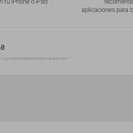
n tu iPhone o iPad
recomend
aplicaciones para 
ta
a.
Los campos obligatorios están marcados con
*