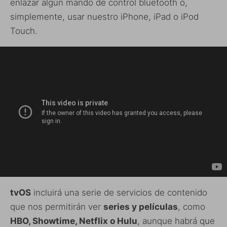
enlazar algún mando de control bluetooth o,
simplemente, usar nuestro iPhone, iPad o iPod
Touch.
tvOS
incluirá una serie de servicios de contenido
que nos permitirán ver
series y películas
, como
HBO, Showtime, Netflix o Hulu
, aunque habrá que