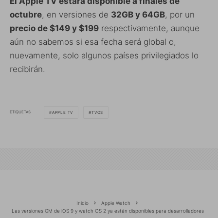
El Apple TV estará disponible a finales de
octubre
, en versiones de
32GB y 64GB
, por un
precio de $149 y $199
respectivamente, aunque
aún no sabemos si esa fecha será global o,
nuevamente, solo algunos países privilegiados lo
recibirán.
ETIQUETAS
APPLE TV
TVOS
Inicio
Apple Watch
Las versiones GM de iOS 9 y watch OS 2 ya están disponibles para desarrolladores