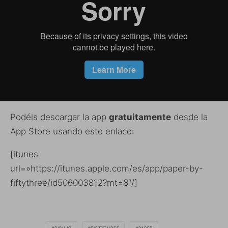
Podéis descargar la app
gratuitamente
desde la
App Store usando este enlace:
[itunes
url=»https://itunes.apple.com/es/app/paper-by-
fiftythree/id506003812?mt=8″/]