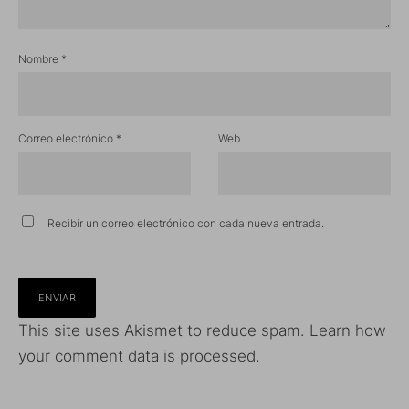
Nombre
*
Correo electrónico
*
Web
Recibir un correo electrónico con cada nueva entrada.
This site uses Akismet to reduce spam.
Learn how
your comment data is processed.