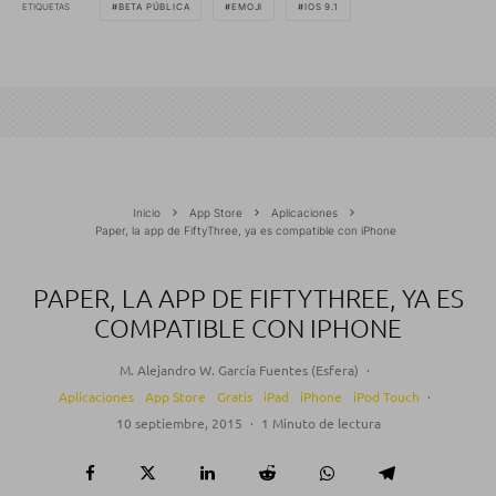
ETIQUETAS
BETA PÚBLICA
EMOJI
IOS 9.1
Inicio
App Store
Aplicaciones
Paper, la app de FiftyThree, ya es compatible con iPhone
PAPER, LA APP DE FIFTYTHREE, YA ES
COMPATIBLE CON IPHONE
M. Alejandro W. García Fuentes (Esfera)
·
Aplicaciones
App Store
Gratis
iPad
iPhone
iPod Touch
·
10 septiembre, 2015
·
1 Minuto de lectura