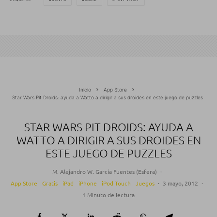
Inicio
App Store
Star Wars Pit Droids: ayuda a Watto a dirigir a sus droides en este juego de puzzles
STAR WARS PIT DROIDS: AYUDA A
WATTO A DIRIGIR A SUS DROIDES EN
ESTE JUEGO DE PUZZLES
M. Alejandro W. García Fuentes (Esfera)
·
App Store
Gratis
iPad
iPhone
iPod Touch
Juegos
·
3 mayo, 2012
·
1 Minuto de lectura