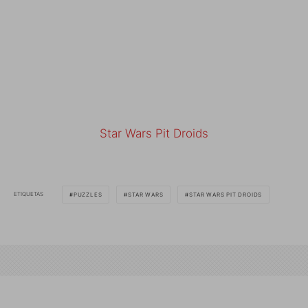
Star Wars Pit Droids
ETIQUETAS
PUZZLES
STAR WARS
STAR WARS PIT DROIDS