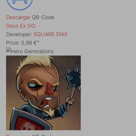
Descargar
QR-Code
‎Deus Ex GO
Developer:
SQUARE ENIX
+
Price:
5,99 €