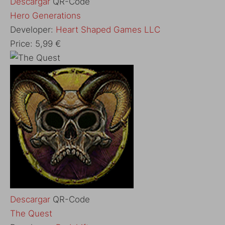
Descargar
QR-Code
‎Hero Generations
Developer:
Heart Shaped Games LLC
Price:
5,99 €
Descargar
QR-Code
‎The Quest