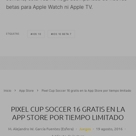
betas para Apple Watch ni Apple TV.
ETIQUETAS
IOS 10
IOS 10 BETA 7
Inicio
App Store
Pixel Cup Soccer 16 gratis en la App Store por tiempo limitado
PIXEL CUP SOCCER 16 GRATIS EN LA
APP STORE POR TIEMPO LIMITADO
M. Alejandro W. García Fuentes (Esfera)
·
Juegos
·
19 agosto, 2016
·
1 Minuto de lectura