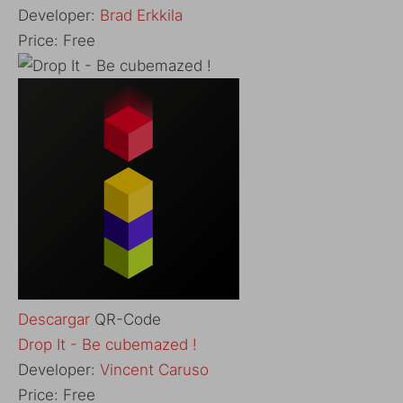
Developer:
Brad Erkkila
Price:
Free
Descargar
QR-Code
‎Drop It - Be cubemazed !
Developer:
Vincent Caruso
Price:
Free