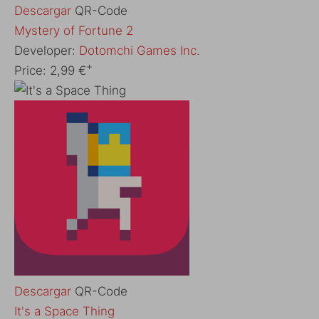
Descargar
QR-Code
‎Mystery of Fortune 2
Developer:
Dotomchi Games Inc.
+
Price:
2,99 €
Descargar
QR-Code
‎It's a Space Thing