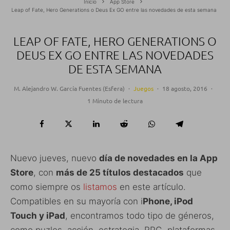
Inicio
App Store
Leap of Fate, Hero Generations o Deus Ex GO entre las novedades de esta semana
LEAP OF FATE, HERO GENERATIONS O
DEUS EX GO ENTRE LAS NOVEDADES
DE ESTA SEMANA
M. Alejandro W. García Fuentes (Esfera)
·
Juegos
·
18 agosto, 2016
·
1 Minuto de lectura
Nuevo jueves, nuevo
día de novedades en la App
Store
, con
más de 25 títulos destacados
que
como siempre os
listamos
en este artículo.
Compatibles en su mayoría con i
Phone, iPod
Touch y iPad
, encontramos todo tipo de géneros,
como puzles, acción, estrategia, RPG, plataformas