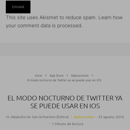
This site uses Akismet to reduce spam.
Learn how
your comment data is processed.
Inicio
App Store
Aplicaciones
El modo nocturno de Twitter ya se puede usar en iOS
EL MODO NOCTURNO DE TWITTER YA
SE PUEDE USAR EN IOS
M. Alejandro W. García Fuentes (Esfera)
·
Aplicaciones
·
22 agosto, 2016
·
1 Minuto de lectura