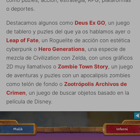
o deportes.
Destacamos algunos como
Deus Ex GO
, un juego
de tablero y puzles del que ya os hablamos ayer o
Leap of Fate
, un Roguelite de acción con estética
cyberpunk o
Hero Generations
, una especie de
mezcla de Civilization con Zelda, con unos gráficos
2D muy llamativos o
Zombie Town Story
, un juego
de aventuras y puzles con un apocalipsis zombies
como telón de fondo o
Zootrópolis Archivos de
Crimen
, un juego de buscar objetos basado en la
película de Disney.