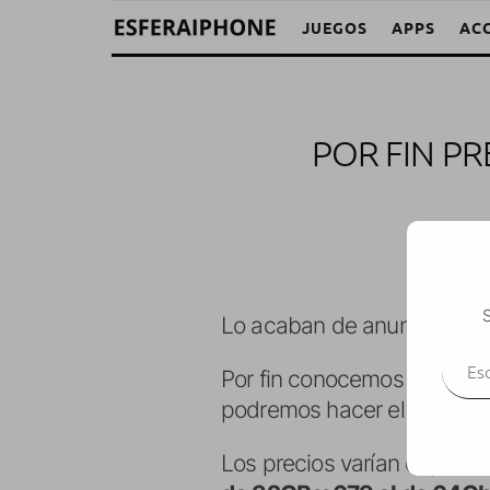
JUEGOS
APPS
AC
POR FIN PR
S
Lo acaban de anunciar a t
Escr
Por fin conocemos fecha ofi
podremos hacer el
pedido 
Los precios varían dependi