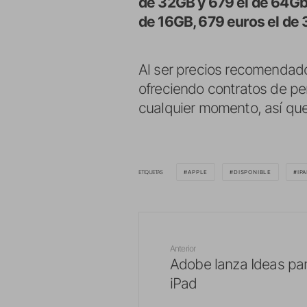
de 32GB y 679 el de 64G
de 16GB, 679 euros el de 
Al ser precios recomendado
ofreciendo contratos de pe
cualquier momento, así que 
ETIQUETAS
APPLE
DISPONIBLE
IP
Anterior
Adobe lanza Ideas par
iPad