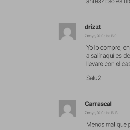
antes? Eso es tira
drizzt
7 mayo, 2010 a las 16:01
Yo lo compre, en
a salir aquí es 
llevare con el 
Salu2
Carrascal
7 mayo, 2010 a las 16:18
Menos mal que po