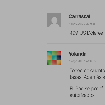
Carrascal
7 mayo, 2010 a las 16:21
499 US Dólares 
Yolanda
7 mayo, 2010 a las 16:35
Tened en cuenta q
tasas. Además a
El iPad se podrá
autorizados.