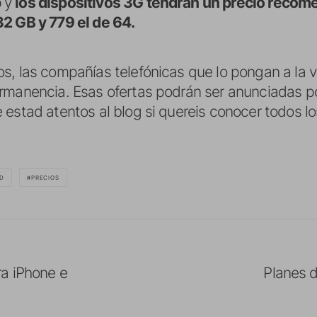
b
y
los dispositivos 3G tendrán un precio recom
32 GB y 779 el de 64.
s, las compañías telefónicas que lo pongan a la v
rmanencia. Esas ofertas podrán ser anunciadas p
estad atentos al blog si quereis conocer todos los
AD
PRECIOS
a iPhone e
Planes 