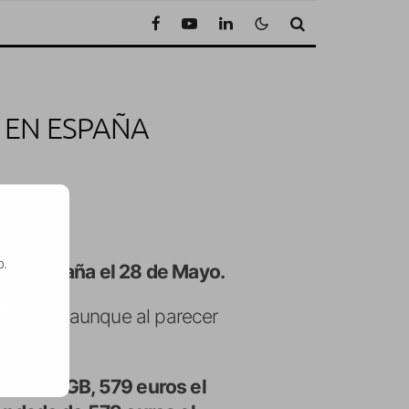
D EN ESPAÑA
o.
e en España el 28 de Mayo.
SE
stro país aunque al parecer
Mayo.
el de 16GB, 579 euros el