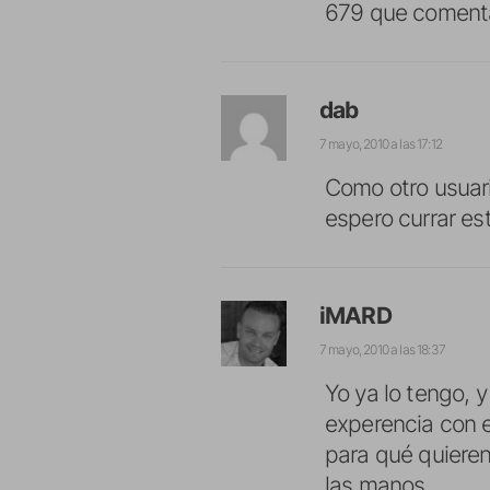
679 que coment
dab
7 mayo, 2010 a las 17:12
Como otro usuario
espero currar es
iMARD
7 mayo, 2010 a las 18:37
Yo ya lo tengo, 
experencia con e
para qué quieren
las manos.