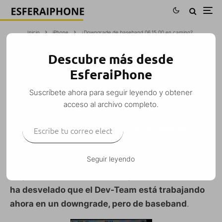
Inicio
iPhone
¿Downgrade de baseband 06.15.00 en camino?
Descubre más desde
¿DOWNGRADE DE BASEBAND 06.15.00
EsferaiPhone
EN CAMINO?
Suscríbete ahora para seguir leyendo y obtener
CostaXtreme
·
iPhone
Noticias
Rumores
·
9 diciembre, 2010
·
acceso al archivo completo.
1 Minuto de lectura
Escribe tu correo electrónico…
SUSCRIBIRSE
Seguir leyendo
Otra vez
MuscleNerd
como protagonista, mientras
respondía los tweets sobre el jailbreak untethered
ha desvelado que el Dev-Team está trabajando
ahora en un downgrade, pero de baseband
.