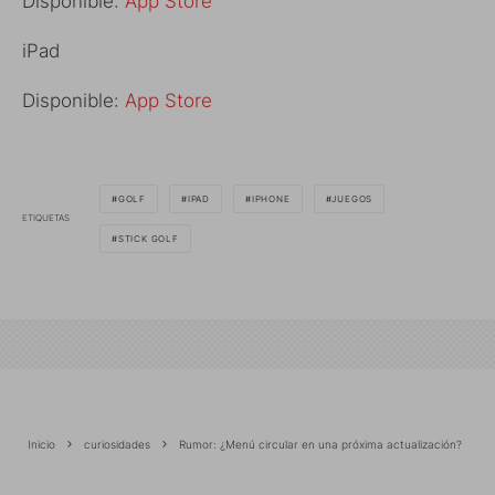
Disponible:
App Store
iPad
Disponible:
App Store
GOLF
IPAD
IPHONE
JUEGOS
ETIQUETAS
STICK GOLF
Inicio
curiosidades
Rumor: ¿Menú circular en una próxima actualización?