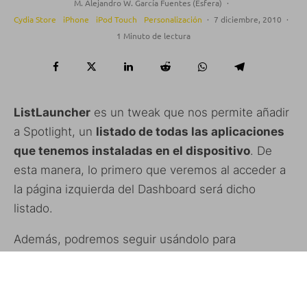
M. Alejandro W. García Fuentes (Esfera)
·
Cydia Store
iPhone
iPod Touch
Personalización
·
7 diciembre, 2010
·
1 Minuto de lectura
ListLauncher
es un tweak que nos permite añadir
a Spotlight, un
listado de todas las aplicaciones
que tenemos instaladas en el dispositivo
. De
esta manera, lo primero que veremos al acceder a
la página izquierda del Dashboard será dicho
listado.
Además, podremos seguir usándolo para
búsquedas normales, ya que estas sustituirán al
listado de apps.