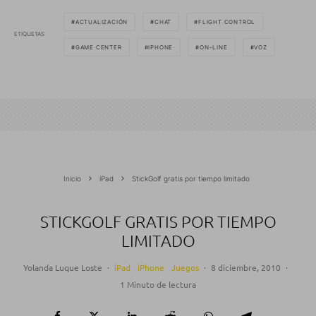
ACTUALIZACIÓN
CHAT
FLIGHT CONTROL
ETIQUETAS
GAME CENTER
IPHONE
ON-LINE
VOZ
Inicio
iPad
StickGolf gratis por tiempo limitado
STICKGOLF GRATIS POR TIEMPO
LIMITADO
Yolanda Luque Loste
·
iPad
iPhone
Juegos
·
8 diciembre, 2010
·
1 Minuto de lectura