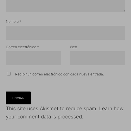
Nombre
*
Correo electrónico
*
Web
Recibir un correo electrónico con cada nueva entrada.
This site uses Akismet to reduce spam.
Learn how
your comment data is processed.