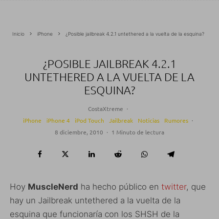
Inicio
iPhone
¿Posible jailbreak 4.2.1 untethered a la vuelta de la esquina?
¿POSIBLE JAILBREAK 4.2.1
UNTETHERED A LA VUELTA DE LA
ESQUINA?
CostaXtreme
·
iPhone
iPhone 4
iPod Touch
Jailbreak
Noticias
Rumores
·
8 diciembre, 2010
·
1 Minuto de lectura
Hoy
MuscleNerd
ha hecho público en
twitter
, que
hay un Jailbreak untethered a la vuelta de la
esquina que funcionaría con los SHSH de la