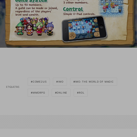
COME2US
IMO
IMO: THE WORLD OF MAGIC
ETIQUETAS
MMORPG
ONLINE
ROL