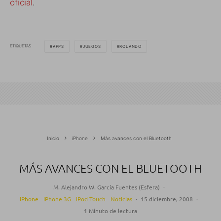
oficial
.
ETIQUETAS
APPS
JUEGOS
ROLANDO
Inicio
iPhone
Más avances con el Bluetooth
MÁS AVANCES CON EL BLUETOOTH
M. Alejandro W. García Fuentes (Esfera)
·
iPhone
iPhone 3G
iPod Touch
Noticias
·
15 diciembre, 2008
·
1 Minuto de lectura