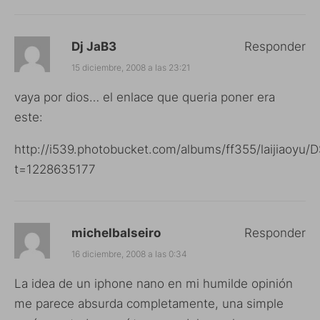
Dj JaB3
Responder
15 diciembre, 2008 a las 23:21
vaya por dios… el enlace que queria poner era
este:
http://i539.photobucket.com/albums/ff355/laijiaoyu/
t=1228635177
michelbalseiro
Responder
16 diciembre, 2008 a las 0:34
La idea de un iphone nano en mi humilde opinión
me parece absurda completamente, una simple