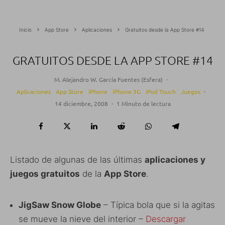
Inicio
App Store
Aplicaciones
Gratuitos desde la App Store #14
GRATUITOS DESDE LA APP STORE #14
M. Alejandro W. García Fuentes (Esfera)
·
Aplicaciones
App Store
iPhone
iPhone 3G
iPod Touch
Juegos
·
14 diciembre, 2008
·
1 Minuto de lectura
Listado de algunas de las últimas
aplicaciones y
juegos gratuitos
de la
App Store
.
JigSaw Snow Globe
– Típica bola que si la agitas
se mueve la nieve del interior –
Descargar