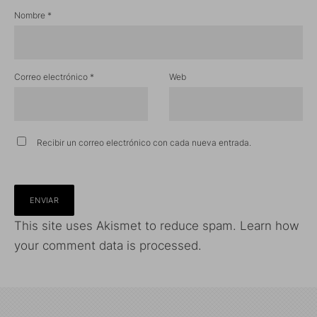
Nombre
*
Correo electrónico
*
Web
Recibir un correo electrónico con cada nueva entrada.
This site uses Akismet to reduce spam.
Learn how
your comment data is processed.