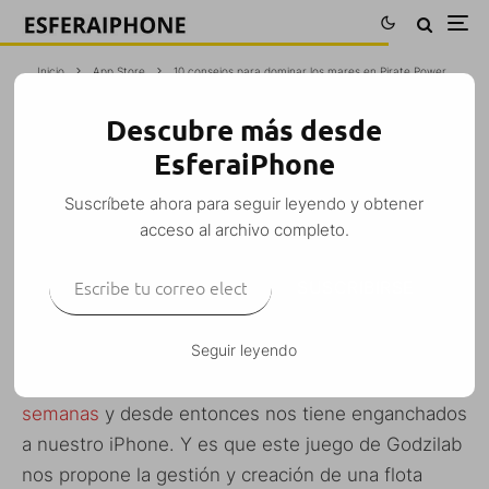
Inicio
App Store
10 consejos para dominar los mares en Pirate Power
Descubre más desde
10 CONSEJOS PARA DOMINAR LOS
EsferaiPhone
MARES EN PIRATE POWER
Suscríbete ahora para seguir leyendo y obtener
M. Alejandro W. García Fuentes (Esfera)
·
acceso al archivo completo.
App Store
Gratis
iPad
iPhone
iPod Touch
Juegos
Mini guía
·
Escribe tu correo electrónico…
16 febrero, 2016
·
6 Minutos de lectura
SUSCRIBIRSE
Seguir leyendo
Pirate Power
llegó a la App Store
hace unas
semanas
y desde entonces nos tiene enganchados
a nuestro iPhone. Y es que este juego de Godzilab
nos propone la gestión y creación de una flota