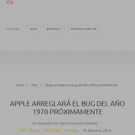
Vía
ETIQUETAS
EMI
IPHONE 7
PROTECCIÓN EMI
Inicio
iPad
Apple arreglará el bug del año 1970 próximamente
APPLE ARREGLARÁ EL BUG DEL AÑO
1970 PRÓXIMAMENTE
M. Alejandro W. García Fuentes (Esfera)
·
iPad
iPhone
iPod Touch
Noticias
·
16 febrero, 2016
·