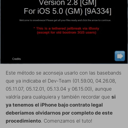
Este método se aconseja usarlo con las basebands
que ya indicaba el Dev-Team (01.59.00, 04.26.08,
05.11.07, 05.12.01, 05.13.04 y 06.15.00), aunque
valdría para cualquiera y también recordar que
si
ya tenemos el iPhone bajo contrato legal
deberíamos olvidarnos por completo de este
procedimiento
. Comenzamos el tuto!