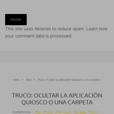
This site uses Akismet to reduce spam.
Learn how
your comment data is processed.
Inicio
iPad
Truco: Ocultar la aplicación Quiosco o una carpeta
TRUCO: OCULTAR LA APLICACIÓN
QUIOSCO O UNA CARPETA
CostaXtreme
·
iPad
iPhone
iPod Touch
Mini guía
Trucos
·