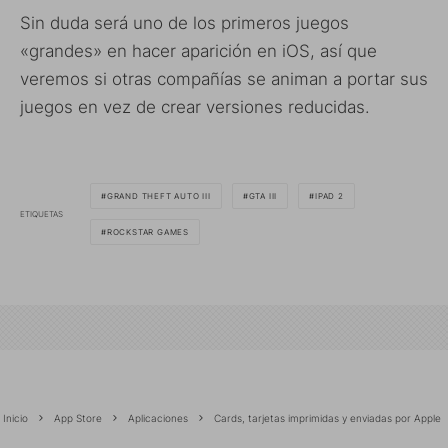
Sin duda será uno de los primeros juegos
«grandes» en hacer aparición en iOS, así que
veremos si otras compañías se animan a portar sus
juegos en vez de crear versiones reducidas.
GRAND THEFT AUTO III
GTA III
IPAD 2
ETIQUETAS
ROCKSTAR GAMES
Inicio
App Store
Aplicaciones
Cards, tarjetas imprimidas y enviadas por Apple