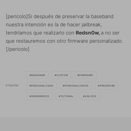
[pericolo]Si después de preservar la baseband
nuestra intención es la de hacer jailbreak,
tendríamos que realizarlo con
Redsn0w,
a no ser
que restauremos con otro firmware personalizado.
[/pericolo]
BASEBAND
CUSTOM
FIRMWARE
ETIQUETAS
PERSONALIZADO
PERSONALIZADOS
PRESERVAR
SN0WBREEZE
TUTORIAL
UNLOCK