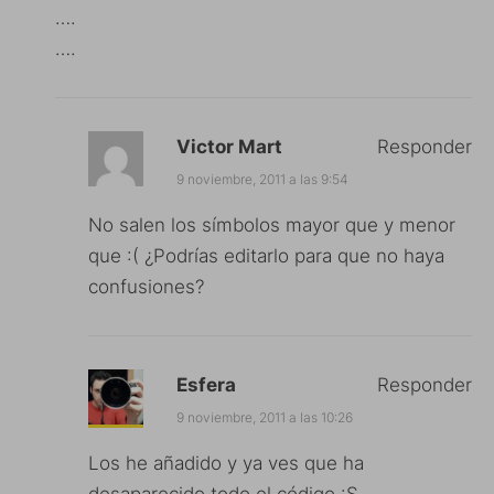
….
….
Victor Mart
Responder
9 noviembre, 2011 a las 9:54
No salen los símbolos mayor que y menor
que :( ¿Podrías editarlo para que no haya
confusiones?
Esfera
Responder
9 noviembre, 2011 a las 10:26
Los he añadido y ya ves que ha
desaparecido todo el código :S