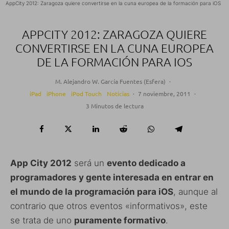
AppCity 2012: Zaragoza quiere convertirse en la cuna europea de la formación para iOS
APPCITY 2012: ZARAGOZA QUIERE
CONVERTIRSE EN LA CUNA EUROPEA
DE LA FORMACIÓN PARA IOS
M. Alejandro W. García Fuentes (Esfera)
·
iPad
iPhone
iPod Touch
Noticias
·
7 noviembre, 2011
·
3 Minutos de lectura
App City 2012
será un
evento dedicado a
programadores y gente interesada en entrar en
el mundo de la programación para iOS
, aunque al
contrario que otros eventos «informativos», este
se trata de uno
puramente formativo
.