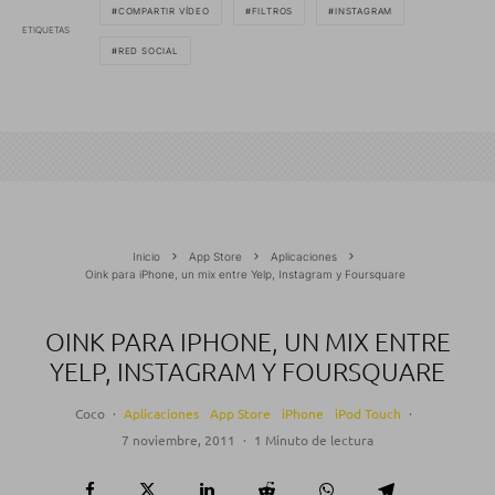
COMPARTIR VÍDEO
FILTROS
INSTAGRAM
ETIQUETAS
RED SOCIAL
Inicio
App Store
Aplicaciones
Oink para iPhone, un mix entre Yelp, Instagram y Foursquare
OINK PARA IPHONE, UN MIX ENTRE
YELP, INSTAGRAM Y FOURSQUARE
Coco
·
Aplicaciones
App Store
iPhone
iPod Touch
·
7 noviembre, 2011
·
1 Minuto de lectura