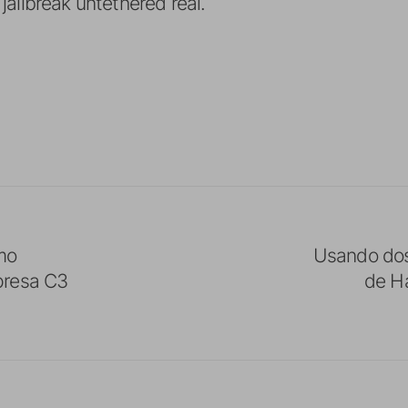
ailbreak untethered real.
mo
Usando dos 
presa C3
de H