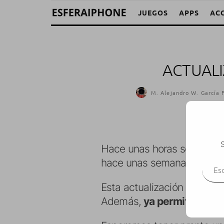
JUEGOS
APPS
AC
ACTUALI
M. Alejandro W. García 
S
Hace unas horas se ha lanz
Escr
hace unas semanas.
Esta actualización arregla v
Además,
ya permite usar S