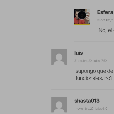
Esfera
31 octubre, 20
No, el 
luis
31 octubre, 2011 a las 17:50
supongo que de 
funcionales. no?
shasta013
1 noviembre, 2011 a las 4:10