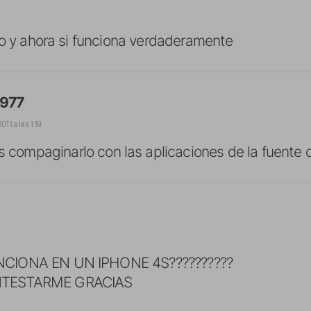
do y ahora si funciona verdaderamente
1977
011 a las 1:19
 compaginarlo con las aplicaciones de la fuente d
CIONA EN UN IPHONE 4S??????????
TESTARME GRACIAS