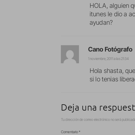
HOLA, alguien qu
itunes le dio a 
ayudan?
Cano Fotógrafo
1 noviembre, 2011 a las 21:34
Hola shasta, que
si lo tenias libe
Deja una respues
Tu dirección de correo electrónico no será publicad
Comentario
*