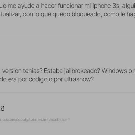
e me ayude a hacer funcionar mi iphone 3s, algui
actualizar, con lo que quedo bloqueado, como le 
 version tenias? Estaba jailbrokeado? Windows o 
rado era por codigo o por ultrasnow?
ta
a.
Los campos obligatorios están marcados con
*