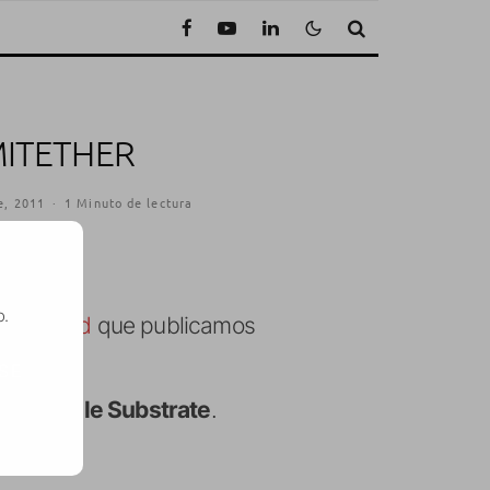
MITETHER
e, 2011
·
1 Minuto de lectura
o.
 tethered
que publicamos
SE
evo Mobile Substrate
.