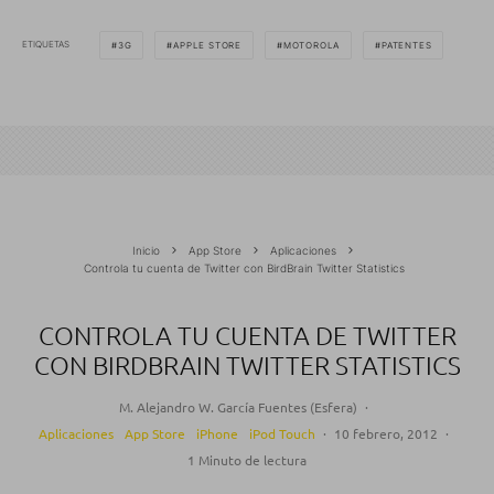
ETIQUETAS
3G
APPLE STORE
MOTOROLA
PATENTES
Inicio
App Store
Aplicaciones
Controla tu cuenta de Twitter con BirdBrain Twitter Statistics
CONTROLA TU CUENTA DE TWITTER
CON BIRDBRAIN TWITTER STATISTICS
M. Alejandro W. García Fuentes (Esfera)
·
Aplicaciones
App Store
iPhone
iPod Touch
·
10 febrero, 2012
·
1 Minuto de lectura