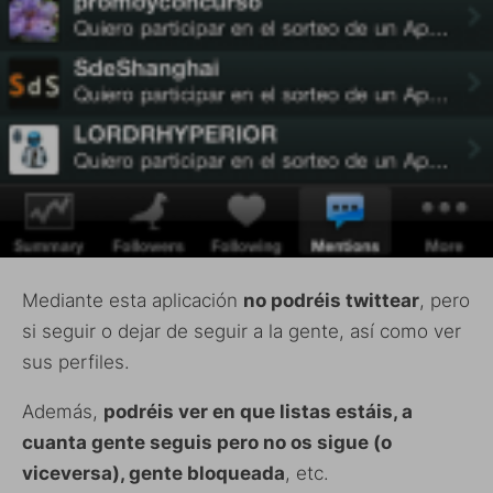
Mediante esta aplicación
no podréis twittear
, pero
si seguir o dejar de seguir a la gente, así como ver
sus perfiles.
Además,
podréis ver en que listas estáis, a
cuanta gente seguis pero no os sigue (o
viceversa), gente bloqueada
, etc.