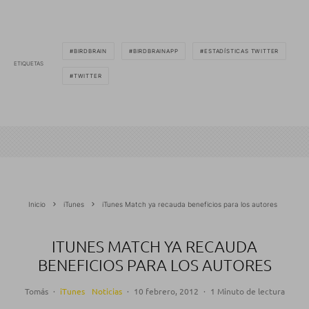
BIRDBRAIN
BIRDBRAINAPP
ESTADÍSTICAS TWITTER
ETIQUETAS
TWITTER
Inicio
iTunes
iTunes Match ya recauda beneficios para los autores
ITUNES MATCH YA RECAUDA
BENEFICIOS PARA LOS AUTORES
Tomás
·
iTunes
Noticias
·
10 febrero, 2012
·
1 Minuto de lectura