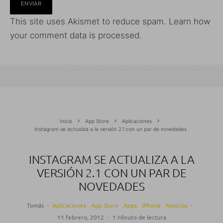
This site uses Akismet to reduce spam.
Learn how
your comment data is processed.
Inicio
App Store
Aplicaciones
Instagram se actualiza a la versión 2.1 con un par de novedades
INSTAGRAM SE ACTUALIZA A LA
VERSIÓN 2.1 CON UN PAR DE
NOVEDADES
Tomás
·
Aplicaciones
App Store
Apps
iPhone
Noticias
·
11 febrero, 2012
·
1 Minuto de lectura