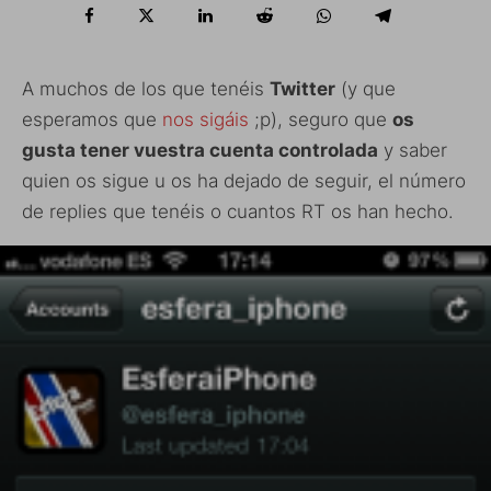
A muchos de los que tenéis
Twitter
(y que
esperamos que
nos sigáis
;p), seguro que
os
gusta tener vuestra cuenta controlada
y saber
quien os sigue u os ha dejado de seguir, el número
de replies que tenéis o cuantos RT os han hecho.