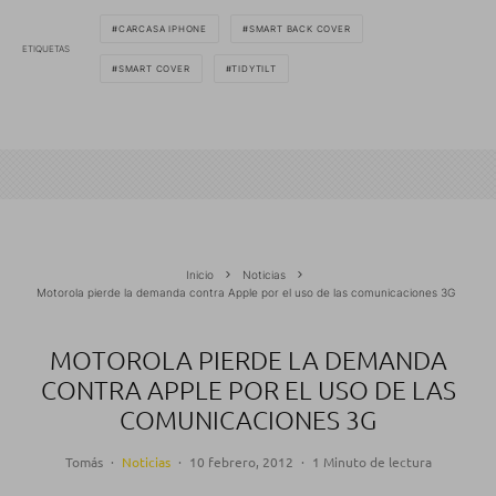
CARCASA IPHONE
SMART BACK COVER
ETIQUETAS
SMART COVER
TIDYTILT
Inicio
Noticias
Motorola pierde la demanda contra Apple por el uso de las comunicaciones 3G
MOTOROLA PIERDE LA DEMANDA
CONTRA APPLE POR EL USO DE LAS
COMUNICACIONES 3G
Tomás
·
Noticias
·
10 febrero, 2012
·
1 Minuto de lectura