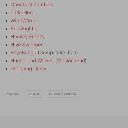
Ghosts N Zombies
Little Hero
WordWarrior
BunzFighter
Hockey Frenzy
Hive Sweeper
BayoBongo
(Compatible iPad)
Hunter and Wolves
(
Versión iPad
)
Shopping Crazy
ETIQUETAS
GRATIS
JUEGOS GRATUITOS