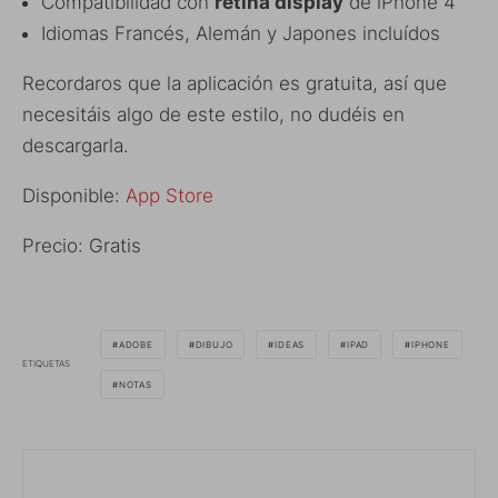
Compatibilidad con
retina display
de iPhone 4
Idiomas Francés, Alemán y Japones incluídos
Recordaros que la aplicación es gratuita, así que
necesitáis algo de este estilo, no dudéis en
descargarla.
Disponible:
App Store
Precio: Gratis
ADOBE
DIBUJO
IDEAS
IPAD
IPHONE
ETIQUETAS
NOTAS