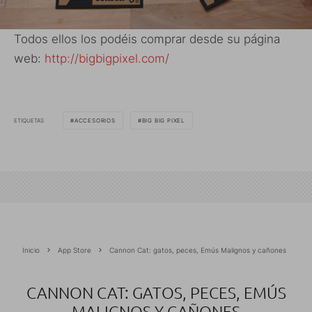
Todos ellos los podéis comprar desde su página
web:
http://bigbigpixel.com/
ETIQUETAS
ACCESORIOS
BIG BIG PIXEL
Inicio
App Store
Cannon Cat: gatos, peces, Emús Malignos y cañones
CANNON CAT: GATOS, PECES, EMÚS
MALIGNOS Y CAÑONES