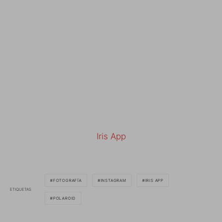
Iris App
FOTOGRAFÍA
INSTAGRAM
IRIS APP
ETIQUETAS
POLAROID