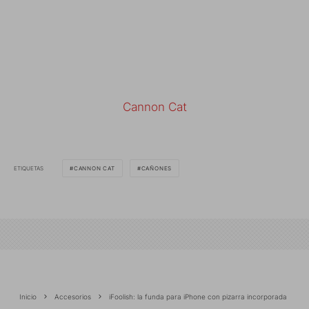
Cannon Cat
ETIQUETAS
CANNON CAT
CAÑONES
Inicio
Accesorios
iFoolish: la funda para iPhone con pizarra incorporada