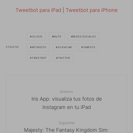
Tweetbot para iPad
|
Tweetbot para iPhone
ICLOUD
MUTE
REDES SOCIALES
ETIQUETAS
RETWEETS
SILENCIAR
TABPOTS
TWEETBOT
TWITTER
Anterior
Iris App: visualiza tus fotos de
Instagram en tu iPad
Siguiente
Majesty: The Fantasy Kingdom Sim: